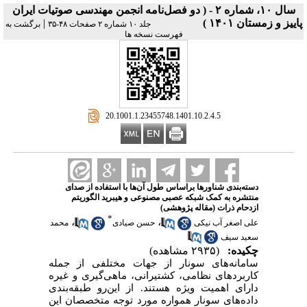
سال ۱۰، شماره ۲ - ( دو فصل‌نامه انجمن مهندسی صوتیات ايران
پاییز و زمستان ۱۴۰۱ )
|
جلد ۱۰ شماره ۲ صفحات ۴۸-۳۵
برگشت به
فهرست نسخه ها
‎ 20.1001.1.23455748.1401.10.2.4.5
دسته‌بندی شناورها براساس طول آن‌ها با استفاده از صدای
منتشره به کمک شبکه عصبی مصنوعی و هیبرید الگوریتم
ازدحام ذرات (مقاله پژوهشی)
*
،
،
علی اصغر آب نیکی
حسن صیادی
محمد
سعید سیف
چکیده:
(۲۹۳۵ مشاهده)
سامانه‌های سونار از جهات مختلفی از جمله
کاربردهای نظامی، کشتیرانی، ماهی‌گیری و غیره
دارای اهمیت ویژه هستند. از این‌رو طبقه‌بندی
داده‌های سونار همواره مورد توجه متخصصان این