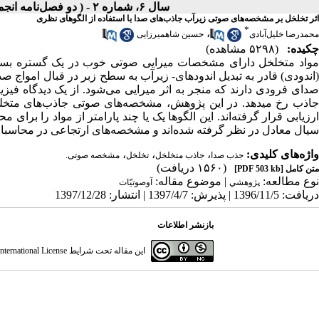
سال ۶، شماره ۲ - ( دو فصل‌نامه انجمن مهندسی صوتیات ايران پاییز و زمستان ۱۳۹۷ )
اثر تخلخل بر مشخصه‌های صوتی زیرآب جاذب‌های صدا با استفاده از الگوهای نظری
*
،
محمدرضا خلیل‌آبادی
حسین شاهمیرزایی
چکیده:
(۵۲۹۸ مشاهده)
مواد متخلخل دارای مشخصات میرایی صوتی خوب در یک گستره بسام
اندودی) قادر به تبدیل اندودهای-
زیرآب به سطح زبر در قبال امواج ص
صدای فرودی دارند که منجر به اثر میرایی می‌شود. از یک دیدگاه فی
اذب رخ می
دهد. در این پژوهش، مشخصه‌های صوتی جاذب‌های متخلخ
ارزیابی قرار گرفته‌اند. این الگوها یک یا چند پارامتر از مواد را برا
سیال معادل در نظر گرفته شده‌اند و مشخصه‌های ارتجاعی در محاسبات 
واژه‌های کلیدی:
،
،
،
جذب صدا
جاذب متخلخل
تخلخل
مشخصه صوتی. ‎
(۱۵۶۰ دریافت)
متن کامل
[PDF 503 kb]
نوع مطالعه:
| موضوع مقاله:
پژوهشي
آوصوتیّات
دریافت: 1396/11/5 | پذیرش: 1397/4/7 | انتشار: 1397/12/28
بازنشر اطلاعات
این مقاله تحت شرایط
ternational License