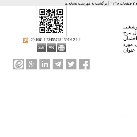
|
برگشت به فهرست نسخه ها
پوششی
ل موج
اختمان
‎ 20.1001.1.23455748.1397.6.2.1.4
 مورد
 عنوان