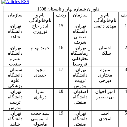
داوران شماره بهار و تابستان 1398
یف
نام و
سازمان
ردیف
نام و
سازمان
نام‌خانوادگی
نام‌خانوادگی
15
1
مهدی دائمی
تهران،
اباذر حاج
تهران،
دانشگاه
نوروزی
دانشگاه
صنعتی
شاهد
شریف
16
2
احسان
تهران،
حمید بهنام
تهران،
سلکی
آزمایشگاه
دانشگاه
تحقیقاتی
علم و
فروصدا
صنعت
17
3
منیژه
تهران،
مجید
سمنان،
مختاری
دانشگاه
جدیدی
دانشگاه
دیزجی
تربیت
علوم
مدرس
پزشکی
18
4
امیر اخوان
اصفهان،
سارا
تهران،
بی تقصیر
دانشگاه
درباری
دانشگاه
صنعتی
تربیت
مدرس
19
5
احمد
تهران،
سید حجت
تهران،
امجدی
دانشگاه
اله مومنی
دانشگاه
صنعتی
ماسوله
شاهد