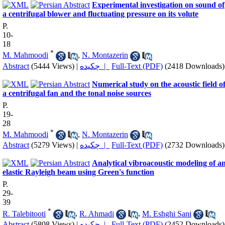
Experimental investigation on sound of
a centrifugal blower and fluctuating pressure on its volute
P.
10-
18
*
M. Mahmoodi
,
N. Montazerin
Abstract
(5444 Views)
|
چکیده |
Full-Text (PDF)
(2418 Downloads)
Numerical study on the acoustic field o
a centrifugal fan and the tonal noise sources
P.
19-
28
*
M. Mahmoodi
,
N. Montazerin
Abstract
(5279 Views)
|
چکیده |
Full-Text (PDF)
(2732 Downloads)
Analytical vibroacoustic modeling of a
elastic Rayleigh beam using Green's function
P.
29-
39
*
R. Talebitooti
,
R. Ahmadi
,
M. Eshghi Sani
Abstract
(5808 Views)
|
چکیده |
Full-Text (PDF)
(2452 Downloads)