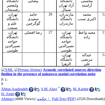
محسنی
دانشگاه
بیضایی
دانشگاه
آراسته
آراد تهران
ولیعصر
شمال
رفسنجان
26
1
محمد
مازندران،
حامد
تهران،
اکبری نسب
دانشگاه
سعیدی
دانشگاه
مازندران
گوگرچین
علم و
صنعت
27
1
مجید واعظ
تهران،
رضا افضلی
تهران،
زاده
دانشگاه
دانشگاه
خواجه
خواجه
نصیرالدین
نصیرالدین
طوسی
طوسی
1
عبداله
تهران،
مرتضی
دانشگاه
علی
الزهرا
Acoustic correlated sources direction
finding in the presence of unknown spatial correlation noise
P. 1-
9
*
َAbbas Asadzadeh
,
S.M. Alavi
,
M. Karimi
,
H. Amiri
Abstract
(4988 Views)
|
چکیده |
Full-Text (PDF)
(2520 Downloads)