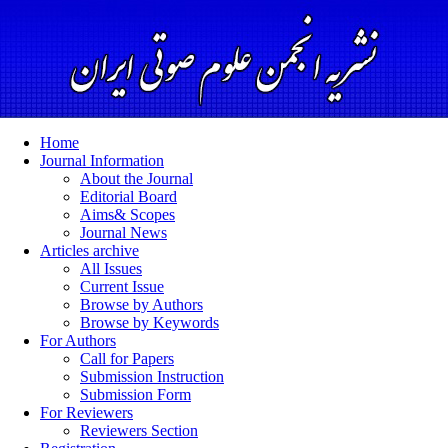
Home
Journal Information
About the Journal
Editorial Board
Aims& Scopes
Journal News
Articles archive
All Issues
Current Issue
Browse by Authors
Browse by Keywords
For Authors
Call for Papers
Submission Instruction
Submission Form
For Reviewers
Reviewers Section