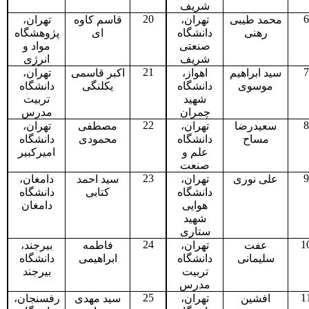
شریف
20
6
محمد طیبی
تهران،
قاسم کاوه
تهران،
رهنی
دانشگاه
ای
پژوهشگاه
صنعتی
مواد و
شریف
انرژی
21
7
سید ابراهیم
اهواز،
اکبر قاسمی
تهران،
موسوی
دانشگاه
یکلنگی
دانشگاه
شهید
تربیت
چمران
مدرس
22
8
سعیدرضا
تهران،
مصطفی
تهران،
مساح
دانشگاه
محمودی
دانشگاه
علم و
امیرکبیر
صنعت
23
9
علی نوری
تهران،
سید احمد
دامغان،
دانشگاه
کتابی
دانشگاه
هوایی
دامغان
شهید
ستاری
24
1
عفت
تهران،
فاطمه
بیرجند،
سلیمانی
دانشگاه
ابراهیمی
دانشگاه
تربیت
بیرجند
مدرس
25
1
افشین
تهران،
سید مهدی
رفسنجان،