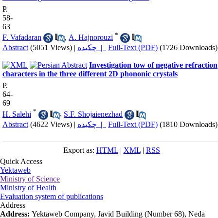
P.
58-
63
*
F. Vafadaran
,
A. Hajnorouzi
Abstract
(5051 Views)
|
چکیده |
Full-Text (PDF)
(1726 Downloads)
Investigation tow of negative refraction
characters in the three different 2D phononic crystals
P.
64-
69
*
H. Salehi
,
S.F. Shojaienezhad
Abstract
(4622 Views)
|
چکیده |
Full-Text (PDF)
(1810 Downloads)
Export as:
HTML
|
XML
|
RSS
Quick Access
Yektaweb
Ministry of Science
Ministry of Health
Evaluation system of publications
Address
Address:
Yektaweb Company, Javid Building (Number 68), Neda