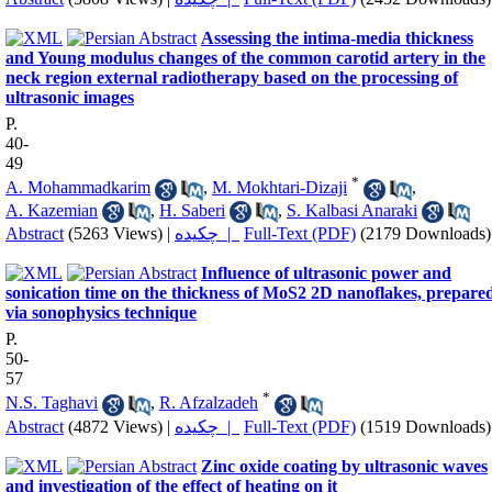
Assessing the intima-media thickness
and Young modulus changes of the common carotid artery in the
neck region external radiotherapy based on the processing of
ultrasonic images
P.
40-
49
*
A. Mohammadkarim
,
M. Mokhtari-Dizaji
,
A. Kazemian
,
H. Saberi
,
S. Kalbasi Anaraki
Abstract
(5263 Views)
|
چکیده |
Full-Text (PDF)
(2179 Downloads)
Influence of ultrasonic power and
sonication time on the thickness of MoS2 2D nanoflakes, prepare
via sonophysics technique
P.
50-
57
*
N.S. Taghavi
,
R. Afzalzadeh
Abstract
(4872 Views)
|
چکیده |
Full-Text (PDF)
(1519 Downloads)
Zinc oxide coating by ultrasonic waves
and investigation of the effect of heating on it