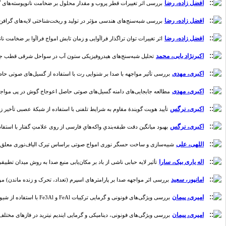
افضل زاده، رضا
بررسی اثر تغییرات قطر پروب و مقدار محلول بر ضخامت نانوپوسته‌های گرافنی تو
افضل زاده، رضا
بررسی شبه‌سنج‌های هندسی مؤثر در تولید و ریخت‌شناختی لایه‌های گرافن تولید‌
افضل زاده، رضا
اثر تغییرات توان تراگذار فراآوایی و زمان تابش امواج فراآوا بر ضخامت نانوپ
اکبرنژاد بایی، محمد
تحلیل شبه‌سنج‌‌های هیدروفیزیکی ستون آب در سواحل شرقی قطب جنوب [سال 3
اکبری، مهدی
بررسی تأثیر مواجهه با صدا بر شنوایی رت با استفاده از گسیل‌های صوتی حاصل اعوج
اکبری، مهدی
مطالعه جابجایی‌های دامنه گسیل‌های صوتی حاصل اعوجاج گوش در پی مواجهه با سروص
اکبری، نرگس
تأیید هویت گویندۀ مقاوم به شرایط تلفنی با استفاده از شبکۀ عصبی تأخیر زمانی (مق
اکبری، نرگس
بهبود میانگین دقت طبقه‌بندیِ واکه‌هایِ فارسی از روی علامتِ گفتار با استفاده ا
اللهی، علی
شبیه‌سازی و ساخت حسگر نوری امواج صوتی براساس تیرک الیاف‌نوری معلق (مقاله پژ
اله یاری بیک، سارا
تأثیر لایه حبابی ناشی از باد بر مکان‌یابی منبع صدا به روش میدان تطبیقی در
امانپور، سعید
بررسی اثر مواجهه صدا بر پارامترهای اسپرم (تعداد، تحرک و زنده ماندن) موش سوری
امیری، پیمان
بررسی ویژگی‌های فونونی و گرمایی ترکیبات FeAl و Fe3Al با استفاده از شیوه شبه‌پتانسیل (مقاله پژوهشی) [سال 9، شماره 2]
امیری، پیمان
بررسی ویژگی‌های فونونی، دینامیکی و گرمایی ایندیم نیترید در فازهای مختلف (مقاله