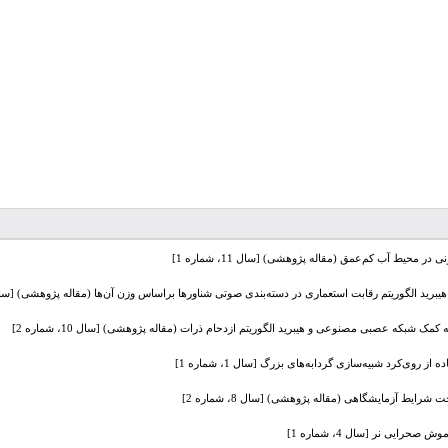
ر محیط آب کم‌عمق (مقاله پژوهشی) [سال 11، شماره 1]
 الگوریتم رقابت استعماری در دسته‌بندی صوتی شناورها براساس وزن آن‌ها (مقاله پژوهشی) [سال 11، شماره 
ک شبکه عصبی مصنوعی و هیبرید الگوریتم ازدحام ذرات (مقاله پژوهشی) [سال 10، شماره 2]
‌کرد شبیه‌سازی گردابه‌های بزرگ [سال 1، شماره 1]
رایط آزمایشگاهی (مقاله پژوهشی) [سال 8، شماره 2]
ایی نر [سال 4، شماره 1]