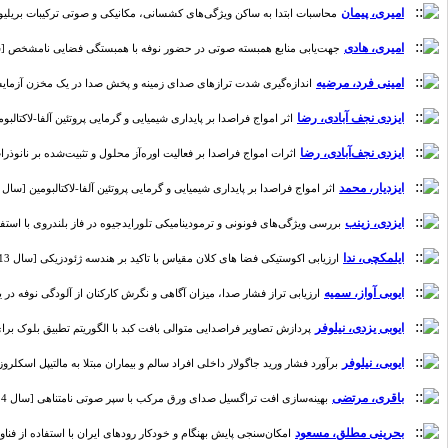
امیری، پیمان
محاسبات ابتدا به ساکن ویژگی‌های کشسانی، مکانیکی و صوتی ترکیبات بریلیوم- ای
امیری، هادی
جهت‌یابی منابع همبسته صوتی در حضور نوفه با همبستگی فضایی نامشخص [سال 7، شمار
امینی فرد، مرضیه
اندازه‌گیری‌ شدت ترازهای صدای زمینه و پخش صدا در یک مخزن آزمایشی [سال 12
ایزدی نجف آبادی، رضا
اثر امواج فراصدا بر پایداری شیمیایی و گرمایی پروتئین آلفا-لاکتالبومین [سال 
ایزدی نجف‌آبادی، رضا
اثرات امواج فراصدا بر فعالیت اوره‌آز محلول و تثبیت‌شده بر نانوذرات مغن
ایزدیار، محمد
اثر امواج فراصدا بر پایداری شیمیایی و گرمایی پروتئین آلفا-لاکتالبومین [سال 5، شماره 1]
ایزدی، زینب
بررسی ویژگی‌های فونونی و ترمودینامیکی تلورایدجیوه در فاز بلندروی با استفاده از 
ایلمکچی، ندا
ارزیابی اکوستیکی فضا های کلان مقیاس با تاکید بر هندسه ژئودزیکی [سال 13، شماره 1]
ایوبی آواز، سمیه
ارزیابی تراز فشار صدا، میزان آگاهی و نگرش کارکنان از آلودگی نوفه در یکی از
ایوبی یزدی، نیلوفر
پردازش تصاویر فراصدایی متوالی بافت کبد با الگوریتم تطبیق بلوک برای است
ایوبی، نیلوفر
برآورد فشار ورید جاگولار داخلی افراد سالم و بیماران مبتلا به مالتیپل اسکلروزیز (ا
باقری، مرتضی
بهینه‌سازی افت تراگسیل صدای ورق مرکب با سپر صوتی نامتناهی [سال 4، شماره 1]
بحرینی مطلق، مسعود
امکان‌سنجی پایش بهنگام و خودکار رود‌های ایران با استفاده از فناوری تیکه‌نگاری صوتی رودالی ۵۰ 