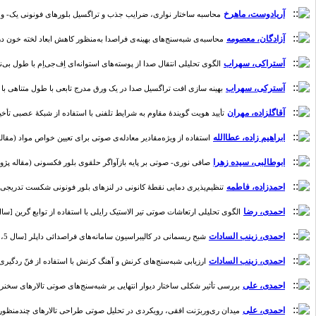
آریادوست، ماهرخ
محاسبه ساختار نواری، ضرایب جذب و تراگسیل بلورهای فونونی یک- و دو-بعدی [
آزادگان، معصومه
محاسبه‌ی شبه‌سنج‌های بهینه‌ی فراصدا به‌منظور کاهش ابعاد لخته خون در رگ (مق
آستراکی، سهراب
الگوی تحلیلی انتقال صدا از پوسته‌های استوانه‌ای اِف‌جی‌اِم با طول بی‌نهایت [سال
آسترکی، سهراب
بهینه سازی افت تراگسیل صدا در یک ورق مدرج تابعی با طول متناهی با استفاده 
آقاگلزاده، مهران
تأیید هویت گویندۀ مقاوم به شرایط تلفنی با استفاده از شبکۀ عصبی تأخیر زمانی
ابراهیم زاده، عطاالله
استفاده از ویژه‌مقادیر معادله‌ی صوتی برای تعیین خواص مواد (مقاله پژوهشی
ابوطالبی، سیده زهرا
صافی نوری- صوتی بر پایه بازآواگر حلقوی بلور فکسونی (مقاله پژوهشی) [سا
احمدزاده، فاطمه
تنظیم‌پذیری دمایی نقطۀ کانونی در لنزهای بلور فونونی شکست تدریجی سیال- س
احمدی، رضا
الگوی تحلیلی ارتعاشات صوتی تیر الاستیک رایلی با استفاده از توابع گرین [سال 7، شماره 
احمدی، زینب السادات
شبح ریسمانی در کالیبراسیون سامانه‌های فراصدائی داپلر [سال 5، شماره 2]
احمدی، زینب السادات
ارزیابی شبه‌سنج‌های کرنش و آهنگ کرنش با استفاده از فنّ ردگیری-اسپی
احمدی، علی
بررسی تأثیر شکلی ساختار دیوار انتهایی بر شبه‌سنج‌های صوتی تالار‌های سخنرانی (مق
احمدی، علی
میدان ری‌وربرَنت افقی، رویکردی در تحلیل صوتی طراحی تالارهای چندمنظوره (مقاله