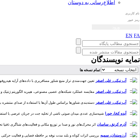
اطلاع‌رسانی به دوستان
EN
FA
نمایه نویسندگان
تمام نسخه ها
آب نیکی، علی اصغر
تعیین جهت‌مندی تراز منبع شناور مسافربری با داده‌های آرایه هیدروفونی د
آب نیکی، علی اصغر
مقایسه عملکرد شبکه‌های عصبی مصنوعی، هیبرید الگوریتم ژنتیک و هیبرید
آب نیکی، علی اصغر
دسته‌بندی شناورها براساس طول آن‌ها با استفاده از صدای منتشره به کم
آبده کخا، حورا
شبیه‌سازی عددی میدان صوتی ناشی از تخلیه جت در جریان عرضی با استفاده از روی
آذرم کرنق، ساسان
اثر محرک‌های نور و صدا بر توزیع مکانی و فعالیت‌های شناگری دَفنیا تحت ش
آرزومندان، سمیه
بررسی اثرات کوتاه و بلند مدت نوفه بر حافظه فضایی و فعالیت حرکتی موش صحر