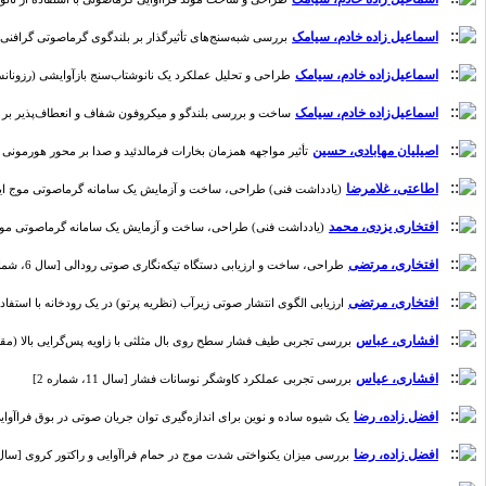
اسماعیل زاده خادم، سیامک
بررسی شبه‌سنج‌های تأثیرگذار بر بلندگوی گرماصوتی گرافنی [سال 5، ش
اسماعیل‌زاده خادم، سیامک
طراحی و تحلیل عملکرد یک نانوشتاب‌سنج بازآوایشی (رزونانسی) با ک
اسماعیل‌‌‌زاده خادم، سیامک
ساخت و بررسی بلندگو و میکروفون شفاف و انعطاف‌‌پذیر بر پایه نانولو
اصیلیان مهابادی، حسین
تأثیر مواجهه همزمان بخارات فرمالدئید و صدا بر محور هورمونی هیپوفی
اطاعتی، غلامرضا
(یادداشت فنی) طراحی، ساخت و آزمایش یک سامانه گرماصوتی موج ایستای هلی
افتخاری یزدی، محمد
(یادداشت فنی) طراحی، ساخت و آزمایش یک سامانه گرماصوتی موج ایستای 
افتخاری، مرتضی
طراحی، ساخت و ارزیابی دستگاه تیکه‌نگاری صوتی رودالی [سال 6، شماره 1]
افتخاری، مرتضی
ارزیابی الگوی انتشار صوتی زیرآب (نظریه پرتو) در یک رودخانه با استفاده از سا
افشاری، عباس
بررسی تجربی طیف فشار سطح روی بال مثلثی با زاویه پس‌گرایی بالا (مقاله پژوهش
افشاری، عیاس
بررسی تجربی عملکرد کاوشگر نوسانات فشار [سال 11، شماره 2]
افضل زاده، رضا
یک شیوه ساده و نوین برای اندازه‌گیری توان جریان صوتی در بوق فراآوایی [سال 6، 
افضل زاده، رضا
بررسی میزان یکنواختی شدت موج در حمام فراآوایی و راکتور کروی [سال 2، شماره 1