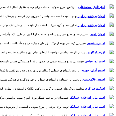
اختردانش، محمدعلی
اندرکنش امواج صوتی با شعله جریان لایه‌ای متقابل [سال 11، شماره 2]
اخوان بی تقصیر، امیر
بهبود نسبت علامت به نوفه در تصویربرداری فراصدای پزشکی با تحریک ک
اخوان بی تقصیر، امیر
تحلیل صدای گریه نوزاد با استفاده از طبقه بند بازنمایی تنک مبتنی بر هسته [
اخوان، امیر
تخمین راستای منابع صوتی پهن باند با استفاده از الگوی بازنمایی تنک توأم [سال 4، شماره 2
اربابی، اعضیم
تعیین ژل دُزسنجی بهینه از ترکیب ژل‌های مجیک- اف و مقلِّد بافت با استفاده از پارا
ازره، کیکاوس
ارزیابی اثرات بهداشتی مواجهه با ارتعاش تمام بدن مسافرین نشسته و ایستاده در مت
اسدزاده، عباس
جهت‌یابی منابع همبسته صوتی در حضور نوفه با همبستگی فضایی نامشخص [سال 7، 
اسدی آملی، فهیمه
اثر تابش امواج فراصدایی 3 مگاهرتز روی رده یاخته‌ رتینوبلاستوما (مقاله پژوهشی) [سال 8، شماره 1]
اسدی، غلامحسین
بررسی اثر استفاده از امواج فراصدا بر برخی ویژگی‌های فیزیکی-شیمیایی و ح
اسکندری، اکرم
محاسبه ویژگی‌های فونونی و گرمایی ترکیب CaB2 با استفاده از نظریۀ تابعی چگالی اختلالی (مقاله پژوهشی) [سال 10، شماره 1]
اسماعیل زاده خادم، سیامک
شبیه‌سازی و ساخت حسگر نوری امواج صوتی براساس تیرک الیاف‌نو
اسماعیل زاده خادم، سیامک
تولید انرژی برقی از امواج صوتی با استفاده از نانومولد تریبوبرقی 
اسماعیل زاده خادم، سیامک
طراحی و ساخت مولد فراآوایی گرماصوتی با استفاده از نانوپوشش‌‌