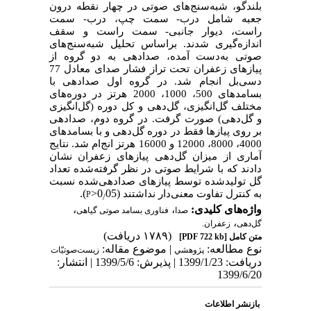
بلندگو، شبه‌سنج‌های صوتی در چهار نقطه درون
جعبه شامل درب-
سمت چپ، درب-
سمت
راست، دیوار جانبی-
سمت راست و سقف
اندازه‌گیری شدند. براساس تحلیل شبه‌سنج‌های
صوتی به‌دست آمده، صدادهی به دو گروه از
پیازهای زعفران تحت تراز فشار صدای معادل 77
دسی‌بل انجام شد. در گروه اول
صدا­دهی
با
بسامد­های 500، 1000، 2000 هرتز در دوره‌های
مختلف گل‌انگیزی، گل‌دهی و کل دوره (گل‌انگیزی
و گل‌دهی) صورت گرفت. در
گروه دوم، صدا­دهی
بر روی پیازها فقط در دوره گل‌دهی و با بسامد­های
4000، 8000، 12000 و 16000 هرتز
انج
ام شد
.
نتایج
آماری از میزان گل‌دهی پیازهای زعفران نشان
دادند که با شرایط صوتی در نظر گرفته‌شده تعداد
گل تولیدشده توسط پیاز­های صدادهی‌شده نسبت
).
>
05
(0
به کنترل تفاوت معنی‌دار نداشتند
P
/
واژه‌های کلیدی:
،
،
صدا
فناوری بسامد صوتی گیاهی
،
گل‌دهی
زعفران.
(۱۷۸۹ دریافت)
متن کامل
[PDF 722 kb]
نوع مطالعه:
| موضوع مقاله:
پژوهشي
زیست‌صوتیّات
دریافت: 1399/1/23 | پذیرش: 1399/5/6 | انتشار:
1399/6/20
بازنشر اطلاعات