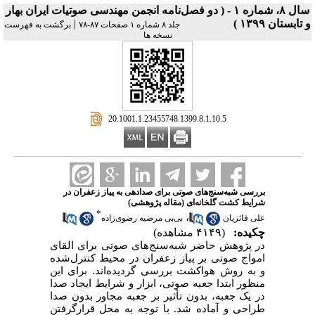
سال ۸، شماره ۱ - ( دو فصل‌نامه انجمن مهندسی صوتیات ايران بهار
و تابستان ۱۳۹۹ )
|
جلد ۸ شماره ۱ صفحات ۸۷-۷۸
برگشت به فهرست
نسخه ها
‎ 20.1001.1.23455748.1399.8.1.10.5
بررسی شبه‌سنج‎‌های صوتی برای صدادهی به پیاز زعفران در
شرایط کشت گلخانه‌ای (مقاله پژوهشی)
*
،
علی فائزیان
بی‌بی مرضیه رضوی‌زاده
چکیده:
(۴۱۴۹ مشاهده)
در پژوهش حاضر شبه‌سنج‌های صوتی برای القای
امواج صوتی بر پیاز زعفران در محیط کنترل‌شده
و به روش هواکشت بررسی گردیده‌اند. برای این
منظور ابتدا جعبه صوتی، ابزار و شرایط ایجاد صدا
در یک جعبه، بدون تأثیر بر جعبه مجاور بدون صدا
طراحی و آماده شد. با توجه به محل قرارگرفتن