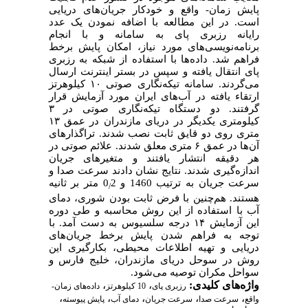
پایش زمان- واقع و خودکار جریان‌‌های دریایی
است. در این مطالعه با اضافه نمودن یک عدد
رایانه رزبری‌ پای به سامانه و با انجام
برنامه‌نویسی‌های مورد نیاز، امکان پایش برخط
فراهم شد. داده‌ها با استفاده از شبکه به رزبری
‌پای انتقال یافته و سپس در بستر اینترنت ارسال
می‌گردند. سامانه تیکه‌نگاری صوتی ۱۰ کیلوهرتز
ارتقاء یافته در آب‌های ایران مورد آزمایش قرار
گرفتند. دو دستگاه تیکه‌نگاری صوتی در ۳
کیلومتری یکدیگر در دریای مازندران در عمق ۱۳
متری روی دو قایق ثابت نصب شدند. تراگذارهای
آن‌ها در عمق ۶ متری معلق شدند. علائم صوتی در
هر دقیقه انتشار یافتند و متغیرهای جریان
اندازه‌گیری شدند. نتایج نشان دادند سرعت صدا و
سرعت جریان به ترتیب 1460 و 0
2 متر بر ثانیه
/
هستند. هم‌چنین با فرض ثابت بودن شوری، دمای
آب با استفاده از این روش محاسبه و طی دوره
این آزمایش ۱۴ درجه سلسیوس به دست آمد. با
توجه به فراهم شدن پایش برخط جریان‌های
دریایی و تهیه اطلاعات محیطی، بکارگیری این
روش در سوحل دریای مازندران، خلیج فارس و
سواحل مکران توصیه می‌شود.
واژه‌های کلیدی:
،
،
رزبری ‌پای
10 کیلوهرتز
داده‌های زمان-
،
،
،
،
،
واقع
سرعت صدا
سرعت جریان
دمای آب
پایش پیوسته