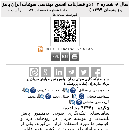
سال ۸، شماره ۲ - ( دو فصل‌نامه انجمن مهندسی صوتیات ايران پاییز
و زمستان ۱۳۹۹ )
|
جلد ۸ شماره ۲ صفحات ۲۶-۲۰
برگشت به
فهرست نسخه ها
‎ 20.1001.1.23455748.1399.8.2.8.5
سامانه تیکه‌نگاری صوتی زمان- واقع و تجربه پایش جریان در
دریای مازندران (مقاله پژوهشی)
*
،
،
مسعود بحرینی مطلق
نعمت اله کریمی
،
،
سیداحمد سجادی
جمال رنجبر
محمد
گل‌محمدی سامانی
چکیده:
(۴۶۴۴ مشاهده)
سامانه‌های تیکه‌نگاری صوتی به‌منظور پایش
بلندمدت و پیوسته جریان‌ در رودخانه، دریا و
اقیانوس‌ها مورد استفاده قرار می‌گیرند. یکی از
معایب سامانه‌های موجود در کشور عدم قابلیت