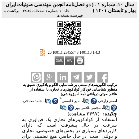
سال ۱۰، شماره ۱ - ( دو فصل‌نامه انجمن مهندسی صوتیات ايران
بهار و تابستان ۱۴۰۱ )
|
جلد ۱۰ شماره ۱ صفحات ۴۵-۳۴
برگشت به
فهرست نسخه ها
‎ 20.1001.1.23455748.1401.10.1.4.3
ترکیب الگوریتم‌های مبتنی بر شناسایی الگو و یادگیری عمیق به
منظور شناسایی خودکار کوادکوپترهای تجاری با استفاده از
علائم صوتی دریافتی (مقاله پژوهشی)
*
،
،
اصغر زارعی
امیر قاسمی
حامد صادقی
،
مجتبی غلامی پور
چکیده:
(۲۴۹۷ مشاهده)
استفاده از کوادکوپترهای تجاری یک فن‌اوری به
سرعت در حال پیشرفت است که دارای
کاربردهای بسیاری در بخش‌های خصوصی، تجاری
و دولتی است. در حال حاضر، هیچ تضمینی برای