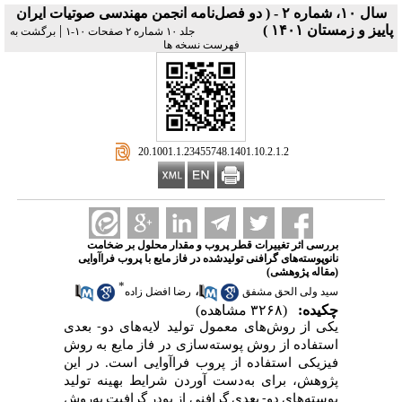
سال ۱۰، شماره ۲ - ( دو فصل‌نامه انجمن مهندسی صوتیات ايران
پاییز و زمستان ۱۴۰۱ )
|
جلد ۱۰ شماره ۲ صفحات ۱۰-۱
برگشت به
فهرست نسخه ها
‎ 20.1001.1.23455748.1401.10.2.1.2
بررسی اثر تغییرات قطر پروب و مقدار محلول بر ضخامت
نانوپوسته‌های گرافنی تولیدشده در فاز مایع با پروب فراآوایی
(مقاله پژوهشی)
*
،
سید ولی الحق مشفق
رضا افضل زاده
چکیده:
(۳۲۶۸ مشاهده)
یکی از روش‌های معمول تولید لایه‌های دو-
بعدی
استفاده از روش پوسته‌سازی در فاز مایع به روش
فیزیکی استفاده از پروب فراآوایی است. در این
پژوهش، برای به‌دست آوردن شرایط بهینه تولید
پوسته‌های دو-
بعدی گرافنی از پودر گرافیت به‌روش