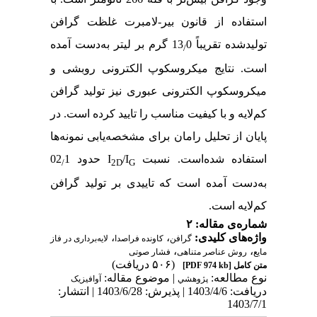
استفاده از قانون بیر-لامبرت غلظت گرافن
تولیدشده تقریباً 13
0
گرم بر لیتر به‌دست آمده
/
است. نتایج میکروسکوپ الکترونی روبشی و
میکروسکوپ الکترونی عبوری نیز تولید گرافن
کم‌لایه و با کیفیت مناسب را تایید کرده است. در
پایان از تحلیل رامان برای مشخصه‌یابی نمونه‌ها
استفاده شده‌است. نسبت
/I
I
حدود 02
1
/
2D
G
به‌دست آمده است که تاییدی بر تولید گرافن
کم‌لایه است.
شماره‌ی مقاله: ۲
واژه‌های کلیدی:
،
،
گرافن
کاونده فراصدا
لایه‌برداری در فاز
،
،
مایع
روش عناصر متناهی
فشار صوتی
(۵۰۶ دریافت)
متن کامل
[PDF 974 kb]
نوع مطالعه:
| موضوع مقاله:
پژوهشي
آوافیزیک
دریافت: 1403/4/6 | پذیرش: 1403/6/28 | انتشار:
1403/7/1