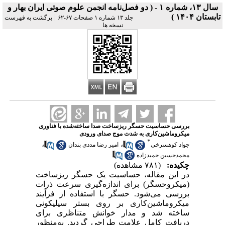
سال ۱۳، شماره ۱ - ( دو فصل‌نامه انجمن علوم صوتی ايران بهار و
تابستان ۱۴۰۴ )
|
جلد ۱۳ شماره ۱ صفحات ۶۷-۶۲
برگشت به فهرست
نسخه ها
بررسی حساسیت حسگر ریزساخت صدا ساخته‌شده با فناوری
میکروماشین‌کاری به شدت موج صدای ورودی
*
،
،
جواد کوهسرخی
امیر رضا مددی بندان
محمدحسین حمیدزاده
چکیده:
(۷۸۱ مشاهده)
در این مقاله، حساسیت یک حسگر ریزساخت
(میکروحسگر) برای اندازه‌گیری سرعت ذرات
بررسی می‌شود. حسگر با استفاده از فرآیند
میکروماشین‌کاری بر روی بستر سیلیکونی
ساخته شد و مدار خوانش متناظری برای
دریافت کامل علامت طراحی گردید. به‌منظور