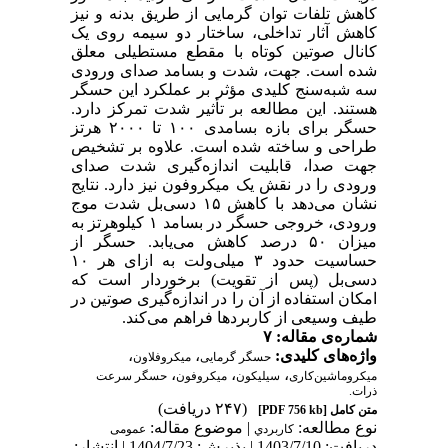
کاهش تلفات توان گرمایی از طریق بدنه و نیز
کاهش آثار تداخلی، ساختار دو سیمه روی یک
کانال صوتین کوتاه با مقطع مستطیلی معلق
شده است. جهت، شدت و بسامد صدای ورودی
سه شبه‌سنج کلیدی مؤثر بر عملکرد این حسگر
هستند. این مطالعه بر تأثیر شدت تمرکز دارد.
حسگر برای بازه بسامدی ۱۰۰ تا ۲۰۰۰ هرتز
طراحی و ساخته شده است. علاوه بر تشخیص
جهت صدا، قابلیت اندازه‌گیری شدت صدای
ورودی را در نقش یک میکروفون نیز دارد. نتایج
نشان می‌دهد با کاهش ۱۵ دسی‌بل شدت موج
ورودی، خروجی حسگر در بسامد ۱ کیلوهرتز به
میزان ۵۰ درصد کاهش می‌یابد. حسگر از
حساسیت حدود ۳ میلی‌ولت به ازای هر ۱۰
دسی‌بل (پس از تقویت) برخوردار است که
امکان استفاده از آن را در اندازه‌گیری صوتین در
طیف وسیعی از کاربردها فراهم می‌کند.
شماره‌ی مقاله: ۷
واژه‌های کلیدی:
،
،
حسگر گرمایی
میکروفلاون
،
،
،
میکروماشین‌کاری
سیلیکون
میکروفون
حسگر سرعت
ذرات.
(۲۴۷ دریافت)
متن کامل
[PDF 756 kb]
نوع مطالعه:
| موضوع مقاله:
كاربردي
عمومی
دریافت: 1403/7/10 | پذیرش: 1404/7/23 | انتشار: