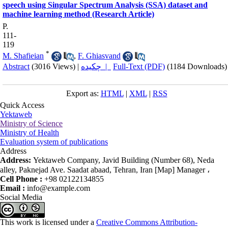
speech using Singular Spectrum Analysis (SSA) dataset and
machine learning method (Research Article)
P.
111-
119
*
M. Shafieian
,
F. Ghiasvand
Abstract
(3016 Views)
|
چکیده |
Full-Text (PDF)
(1184 Downloads)
Export as:
HTML
|
XML
|
RSS
Quick Access
Yektaweb
Ministry of Science
Ministry of Health
Evaluation system of publications
Address
Address:
Yektaweb Company, Javid Building (Number 68), Neda
alley, Paknejad Ave. Saadat abaad, Tehran, Iran [Map] Manager ،
Cell Phone :
+98 02122134855
Email :
info@example.com
Social Media
This work is licensed under a
Creative Commons Attribution-