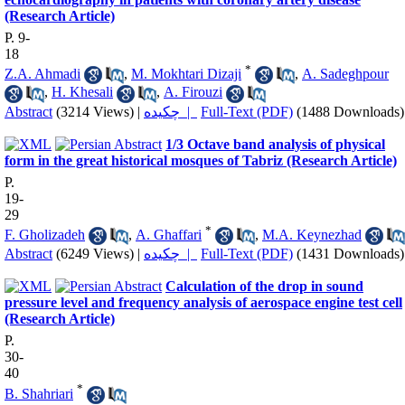
(Research Article)
P. 9-
18
*
Z.A. Ahmadi
,
M. Mokhtari Dizaji
,
A. Sadeghpour
,
H. Khesali
,
A. Firouzi
Abstract
(3214 Views)
|
چکیده |
Full-Text (PDF)
(1488 Downloads)
1/3 Octave band analysis of physical
form in the great historical mosques of Tabriz (Research Article)
P.
19-
29
*
F. Gholizadeh
,
A. Ghaffari
,
M.A. Keynezhad
Abstract
(6249 Views)
|
چکیده |
Full-Text (PDF)
(1431 Downloads)
Calculation of the drop in sound
pressure level and frequency analysis of aerospace engine test cell
(Research Article)
P.
30-
40
*
B. Shahriari