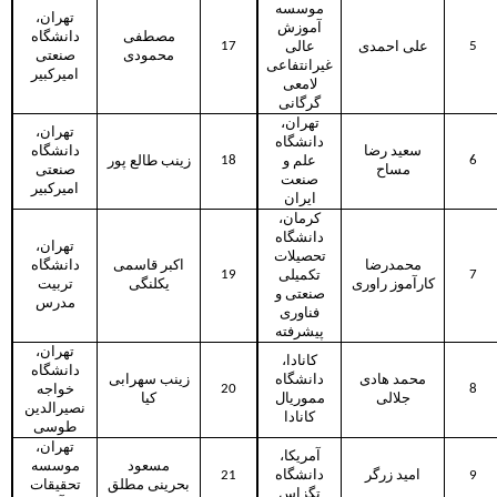
موسسه
تهران،
آموزش
مصطفی
دانشگاه
17
5
علی احمدی
عالی
محمودی
صنعتی
غیرانتفاعی
امیرکبیر
لامعی
گرگانی
تهران،
تهران،
دانشگاه
سعید رضا
دانشگاه
18
6
علم و
زینب طالع پور
مساح
صنعتی
صنعت
امیرکبیر
ایران
کرمان،
دانشگاه
تهران،
تحصیلات
محمدرضا
اکبر قاسمی
دانشگاه
19
7
تکمیلی
کارآموز راوری
یکلنگی
تربیت
صنعتی و
مدرس
فناوری
پیشرفته
تهران،
کانادا،
دانشگاه
محمد هادی
دانشگاه
زینب سهرابی
20
8
خواجه
جلالی
مموریال
کیا
نصیرالدین
کانادا
طوسی
تهران،
آمریکا،
مسعود
موسسه
21
دانشگاه
امید زرگر
9
بحرینی مطلق
تحقیقات
تگزاس