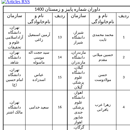
داوران شماره پاییز و زمستان 1400
ردیف
نام و
سازمان
ردیف
نام و
سازمان
نام‌خانوادگی
نام‌خانوادگی
تهران،
شیراز،
دانشگاه
محمد محمدی
آرمین اسمعیل
13
1
دانشگاه
آزاداسلامی
ثابت
زاغی
شیراز
علوم و
تحقیقات
مازندران،
سید حجت اله
تهران،
حسین میلانی
14
2
دانشگاه
مومنی
دانشگاه
مقدم
مازندران
ماسوله
شاهد
گیلان،
تهران،
دانشگاه
حسن
عباس
دانشگاه
15
3
علوم
مولادوست
اسدزاده
امام حسین
پزشکی
(ع)
گیلان
اهواز،
دانشگاه
علوم
تهران،
زهرا عرب
16
4
پزشکی
سعید خدامی
دانشگاه
بافرانی
جندی
مالک اشتر
شاپور
اهواز
گرگان،