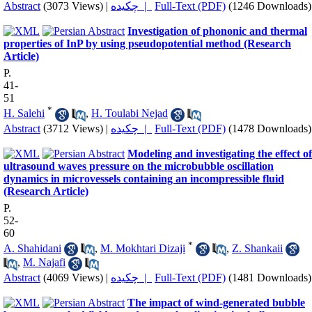
Abstract
(3073 Views)
|
چکیده |
Full-Text (PDF)
(1246 Downloads)
Investigation of phononic and thermal
properties of InP by using pseudopotential method (Research
Article)
P.
41-
51
*
H. Salehi
,
H. Toulabi Nejad
Abstract
(3712 Views)
|
چکیده |
Full-Text (PDF)
(1478 Downloads)
Modeling and investigating the effect of
ultrasound waves pressure on the microbubble oscillation
dynamics in microvessels containing an incompressible fluid
(Research Article)
P.
52-
60
*
A. Shahidani
,
M. Mokhtari Dizaji
,
Z. Shankaii
,
M. Najafi
Abstract
(4069 Views)
|
چکیده |
Full-Text (PDF)
(1481 Downloads)
The impact of wind-generated bubble