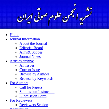
Home
Journal Information
About the Journal
Editorial Board
Aims& Scopes
Journal News
Articles archive
All Issues
Current Issue
Browse by Authors
Browse by Keywords
For Authors
Call for Papers
Submission Instruction
Submission Form
For Reviewers
Reviewers Section