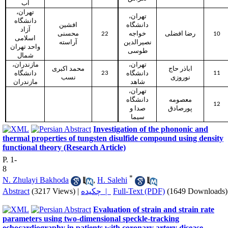
آب
تهران،
تهران،
دانشگاه
دانشگاه
افشین
آزاد
محسنی
22
خواجه
رضا افضلی
10
اسلامی
نصیرالدین
آراسته
واحد تهران
طوسی
شمال
تهران،
مازندران،
اباذر حاج
محمد اکبری
23
11
دانشگاه
دانشگاه
نوروزی
نسب
شاهد
مازندران
تهران،
معصومه
دانشگاه
12
پورصادق
صدا و
سیما
Investigation of the phononic and
thermal properties of tungsten disulfide compound using density
functional theory (Research Article)
P. 1-
8
*
N. Zhulayi Bakhoda
,
H. Salehi
Abstract
(3217 Views)
|
چکیده |
Full-Text (PDF)
(1649 Downloads)
Evaluation of strain and strain rate
parameters using two-dimensional speckle-tracking
echocardiography in patients with coronary artery disease