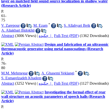
layer on matched field sound source localization in shallow water
(Research Article)
P.
61-
75
*
V. Zarepour
,
M. Ezam
,
S. Allahyari Beik
,
A. Aliakbari Bidokhti
Abstract
(3006 Views)
|
چکیده |
Full-Text (PDF)
(1362 Downloads)
Design and fabrication of an ultrasonic
thermoacoustic generator using metal nanocoatings (Research
Article)
P.
76-
80
*
M.M. Mehrnegar
,
A. Ghasemi Yeklangi
,
S. Esmaeelzadeh Khadem
Abstract
(3252 Views)
|
چکیده |
Full-Text (PDF)
(1127 Downloads)
Investigating the formal effect of rear
wall structure on acoustic parameters of speech halls (Research
Article)
P.