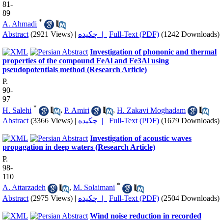
81-
89
*
A. Ahmadi
Abstract
(2921 Views)
|
چکیده |
Full-Text (PDF)
(1242 Downloads)
Investigation of phononic and thermal
properties of the compound FeAl and Fe3Al using
pseudopotentials method (Research Article)
P.
90-
97
*
H. Salehi
,
P. Amiri
,
H. Zakavi Moghadam
Abstract
(3366 Views)
|
چکیده |
Full-Text (PDF)
(1679 Downloads)
Investigation of acoustic waves
propagation in deep waters (Research Article)
P.
98-
110
*
A. Attarzadeh
,
M. Solaimani
Abstract
(2975 Views)
|
چکیده |
Full-Text (PDF)
(2504 Downloads)
Wind noise reduction in recorded