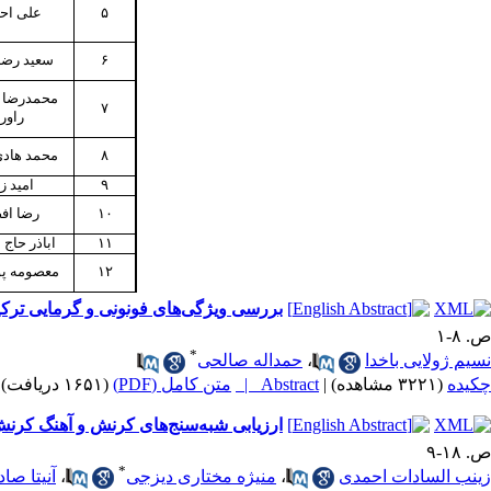
۵
علی اح
۶
سعید رضا
محمدرضا ک
۷
راور
۸
محمد هادی
۹
امید ز
۱۰
رضا اف
۱۱
اباذر حاج 
۱۲
معصومه پ
بررسی ویژگی‌های فونونی و گرمایی ترکیب
ص. ۸-۱
*
نسیم ژولایی باخدا
،
حمداله صالحی
چکیده
(۳۲۲۱ مشاهده)
|
Abstract |
متن کامل (PDF)
(۱۶۵۱ دریافت)
ارزیابی شبه‌سنج‌های کرنش و آهنگ کرنش ب
ص. ۱۸-۹
*
زینب السادات احمدی
،
منیژه مختاری دیزجی
،
آنیتا صاد