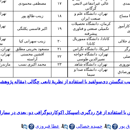
تهرا
مدی
عالی غیرانتفاعی لامعی
۱۷
مصطفی محمودی
گرگانی
تهران، دانشگاه علم و
تهرا
 مساح
۱۸
زینب طالع پور
صنعت ایران
کرمان، دانشگاه تحصیلات
ارآموز
تهرا
تکمیلی صنعتی و فناوری
۱۹
اکبر قاسمی یکلنگی
ی
پیشرفته
کانادا، دانشگاه مموریال
تهرا
 جلالی
۲۰
زینب سهرابی کیا
کانادا
نص
رگر
آمریکا، دانشگاه تگزاس
۲۱
مسعود بحرینی مطلق
تهران،
تهران، دانشگاه خواجه
افشین محسنی
تهران، 
ضلی
۲۲
نصیرالدین طوسی
آراسته
وا
نوروزی
تهران، دانشگاه شاهد
۲۳
محمد اکبری نسب
مازندرا
تهران، دانشگاه صدا و
ورصادق
سیما
 تنگستن دی‌سولفید با استفاده از نظریۀ تابعی چگالی (مقاله پژوهش
ا استفاده از فنّ ردگیری-اسپیکل اکوکاردیوگرافی دو- بعدی در بیمارا
ق پور
،
حمیده خصالی
،
عطا فیروزی