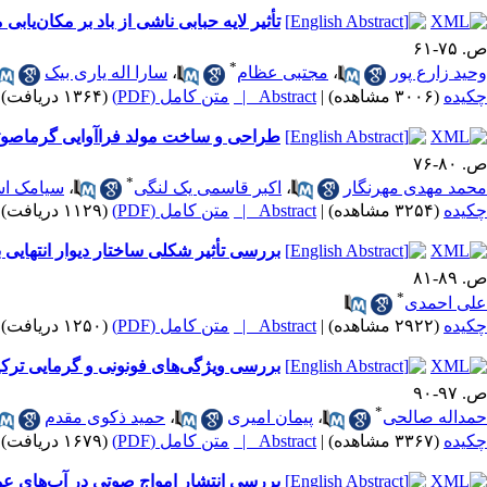
تأثیر لایه حبابی ناشی از باد بر مکان‌ی
ص. ۷۵-۶۱
*
وحید زارع پور
،
مجتبی عظام
،
سارا اله یاری بیک
چکیده
(۳۰۰۶ مشاهده)
|
Abstract |
متن کامل (PDF)
(۱۳۶۴ دریافت)
طراحی و ساخت مولد فراآوایی گرماصوتی 
ص. ۸۰-۷۶
*
محمد مهدی مهرنگار
،
اکبر قاسمی یک لنگی
،
سیامک اس
چکیده
(۳۲۵۴ مشاهده)
|
Abstract |
متن کامل (PDF)
(۱۱۲۹ دریافت)
بررسی تأثیر شکلی ساختار دیوار انتهایی 
ص. ۸۹-۸۱
*
علی احمدی
چکیده
(۲۹۲۲ مشاهده)
|
Abstract |
متن کامل (PDF)
(۱۲۵۰ دریافت)
بررسی ویژگی‌های فونونی و گرمایی ترکیبات FeAl و Fe3Al با استفاده از شیوه شبه‌پتانسیل (مق
ص. ۹۷-۹۰
*
حمداله صالحی
،
پیمان امیری
،
حمید ذکوی مقدم
چکیده
(۳۳۶۷ مشاهده)
|
Abstract |
متن کامل (PDF)
(۱۶۷۹ دریافت)
بررسی انتشار امواج صوتی در آب‌های ع