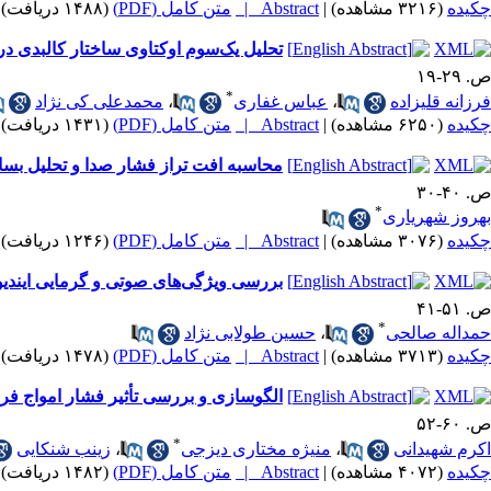
چکیده
(۳۲۱۶ مشاهده)
|
Abstract |
متن کامل (PDF)
(۱۴۸۸ دریافت)
تحلیل یک‌سوم اوکتاوی ساختار کالبدی در
ص. ۲۹-۱۹
*
فرزانه قلیزاده
،
عباس غفاری
،
محمدعلی کی نژاد
چکیده
(۶۲۵۰ مشاهده)
|
Abstract |
متن کامل (PDF)
(۱۴۳۱ دریافت)
محاسبه افت تراز فشار صدا و تحلیل بسا
ص. ۴۰-۳۰
*
بهروز شهریاری
چکیده
(۳۰۷۶ مشاهده)
|
Abstract |
متن کامل (PDF)
(۱۲۴۶ دریافت)
بررسی ویژگی‌های صوتی و گرمایی ایندیو
ص. ۵۱-۴۱
*
حمداله صالحی
،
حسین طولابی نژاد
چکیده
(۳۷۱۳ مشاهده)
|
Abstract |
متن کامل (PDF)
(۱۴۷۸ دریافت)
الگو‎سازی و بررسی تأثیر فشار امواج فراصدا بر دینامیک نوسان ریزحباب داخل ریزرگ حاوی سیال تراکم ناپذیر (مقاله پژوهشی)
ص. ۶۰-۵۲
*
اکرم شهیدانی
،
منیژه مختاری دیزجی
،
زینب شنکایی
چکیده
(۴۰۷۲ مشاهده)
|
Abstract |
متن کامل (PDF)
(۱۴۸۲ دریافت)