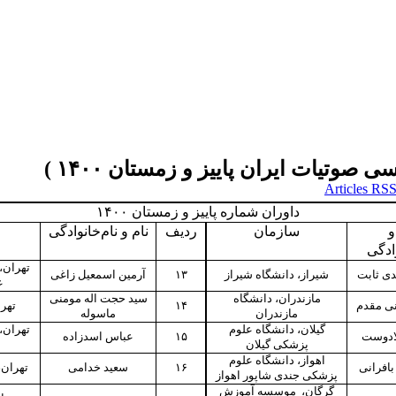
داوران شماره پاییز و زمستان ۱۴۰۰
و
سازمان
ردیف
نام و نام‌خانوادگی
وادگی
تهران،
ی ثابت
شیراز، دانشگاه شیراز
۱۳
آرمین اسمعیل زاغی
ع
مازندران، دانشگاه
سید حجت اله مومنی
نی مقدم
۱۴
تهر
مازندران
ماسوله
گیلان، دانشگاه علوم
تهران،
ادوست
۱۵
عباس اسدزاده
پزشکی گیلان
اهواز، دانشگاه علوم
بافرانی
۱۶
سعید خدامی
تهران،
پزشکی جندی شاپور اهواز
گرگان، موسسه آموزش