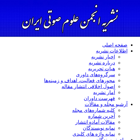
صفحه اصلی
اطلاعات نشریه
اخبار نشریه
درباره نشریه
هیات تحریریه
سرگروه‌های داوری
محورهای فعالیت، اهداف و زمینه‌ها
اصول اخلاقی انتشار مقاله
آمار نشریه
فهرست داوران
آرشیو مجله و مقالات
کلیه شماره‌های مجله
آخرین شماره
مقالات آماده انتشار
نمایه نویسندگان
نمایه واژه های کلیدی
برای نویسندگان