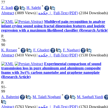
77
*
Z. Izadi
,
H. Salehi
Abstract
(3809 Views)
|
چکیده |
Full-Text (PDF)
(2184 Downloads)
Multilevel pain recognition to analyze
infant crying sound using fractal dimension features and logistic
regression with a maximum likelihood classifier (Research Article
P.
78-
90
*
K. Rezaee
,
F. Ghaderi
,
F. Naghavi
Abstract
(3410 Views)
|
چکیده |
Full-Text (PDF)
(1530 Downloads)
Experimental comparison of sound
transmission loss in pure aluminum and aluminum composite
foams with 3wt% carbon nanotube and graphene nanoplate
(Research Article)
P.
91-
99
*
A. Bahreini
,
M. Talafi Noghani
,
M. Saghafi Yazdi
Abstract
(5763 Views)
|
چکیده |
Full-Text (PDF)
(1763 Downloads)