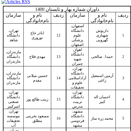
داوران شماره بهار و تابستان 1400
ردیف
نام و
سازمان
ردیف
نام و
سازمان
نام‌خانوادگی
نام‌خانوادگی
اصفهان،
داریوش
دانشگاه
تهران،
اباذر حاج
دانشگاه
12
علوم
شهبازی
1
نوروزی
گهرویی
پزشکی
شاهد
اصفهان
اهواز،
مازندران،
دانشگاه
دانشگاه
مهدی فلاح
13
حمدا.. صالحی
2
شهید
مازندران
چمران
تهران،
دانشگاه
مازندران،
آرمین اسمعیل
حسین میلانی
دانشگاه
14
آزاداسلامی
3
زاغی
مقدم
علوم و
مازندران
تحقیقات
تهران،
تهران،
احسان اله
دانشگاه
دانشگاه
زینب طالع پور
15
4
کبیر
تربیت
صنعتی
مدرس
امیرکبیر
مشهد،
تهران،
دانشگاه
مسعود بحرینی
موسسه
16
محمد زره ساز
5
فردوسی
مطلق
تحقیقات
مشهد
آب
تهران،