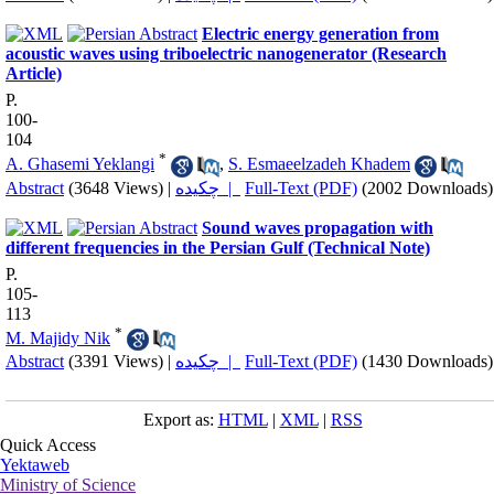
Electric energy generation from
acoustic waves using triboelectric nanogenerator (Research
Article)
P.
100-
104
*
A. Ghasemi Yeklangi
,
S. Esmaeelzadeh Khadem
Abstract
(3648 Views)
|
چکیده |
Full-Text (PDF)
(2002 Downloads)
Sound waves propagation with
different frequencies in the Persian Gulf (Technical Note)
P.
105-
113
*
M. Majidy Nik
Abstract
(3391 Views)
|
چکیده |
Full-Text (PDF)
(1430 Downloads)
Export as:
HTML
|
XML
|
RSS
Quick Access
Yektaweb
Ministry of Science