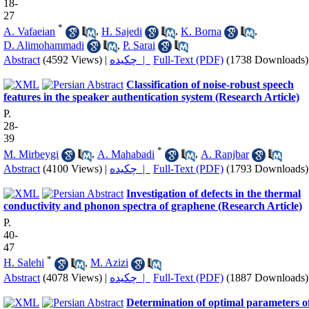
18-
27
*
A. Vafaeian
,
H. Sajedi
,
K. Borna
,
D. Alimohammadi
,
P. Sarai
Abstract
(4592 Views)
|
چکیده |
Full-Text (PDF)
(1738 Downloads)
Classification of noise-robust speech
features in the speaker authentication system (Research Article)
P.
28-
39
*
M. Mirbeygi
,
A. Mahabadi
,
A. Ranjbar
Abstract
(4100 Views)
|
چکیده |
Full-Text (PDF)
(1793 Downloads)
Investigation of defects in the thermal
conductivity and phonon spectra of graphene (Research Article)
P.
40-
47
*
H. Salehi
,
M. Azizi
Abstract
(4078 Views)
|
چکیده |
Full-Text (PDF)
(1887 Downloads)
Determination of optimal parameters o