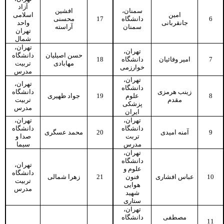
آزاد
سمنان،
افشین
امین
اسلامی
محسنی
17
دانشگاه
6
جانقربانی
واحد
سمنان
آراسته
تهران
شمال
تهران،
تهران،
حسن اصیلیان
دانشگاه
18
دانشگاه
امیر وفائیان
7
مهابادی
تربیت
خوارزمی
مدرس
تهران،
تهران،
دانشگاه
زینب هرمزی
دانشگاه
جواد ظهیری
19
علوم
8
مقدم
تربیت
پزشکی
مدرس
ایران
تهران،
تهران،
دانشگاه
دانشگاه
محمد عسگری
20
آمنه امیدی
9
تربت
صدا و
مدرس
سیما
تهران،
دانشگاه
تهران،
علوم و
دانشگاه
زهرا شمالی
21
فنون
عباس افشاری
10
تربیت
هوایی
مدرس
شهید
ستاری
تهران،
مصطفی
دانشگاه
11