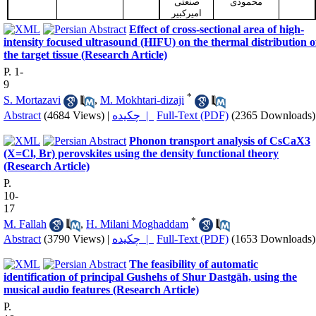
محمودی
صنعتی
امیرکبیر
Effect of cross-sectional area of high-
intensity focused ultrasound (HIFU) on the thermal distribution o
the target tissue (Research Article)
P. 1-
9
*
S. Mortazavi
,
M. Mokhtari-dizaji
Abstract
(4684 Views)
|
چکیده |
Full-Text (PDF)
(2365 Downloads)
Phonon transport analysis of CsCaX3
(X=Cl, Br) perovskites using the density functional theory
(Research Article)
P.
10-
17
*
M. Fallah
,
H. Milani Moghaddam
Abstract
(3790 Views)
|
چکیده |
Full-Text (PDF)
(1653 Downloads)
The feasibility of automatic
identification of principal Gushehs of Shur Dastgāh, using the
musical audio features (Research Article)
P.