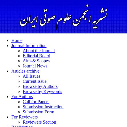
Home
Journal Information
About the Journal
Editorial Board
Aims& Scopes
Journal News
Articles archive
All Issues
Current Issue
Browse by Authors
Browse by Keywords
For Authors
Call for Papers
Submission Instruction
Submission Form
For Reviewers
Reviewers Section