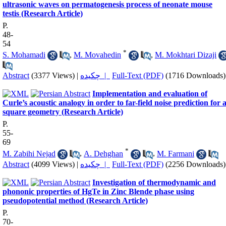
ultrasonic waves on permatogenesis process of neonate mouse
testis (Research Article)
P.
48-
54
*
S. Mohamadi
,
M. Movahedin
,
M. Mokhtari Dizaji
Abstract
(3377 Views)
|
چکیده |
Full-Text (PDF)
(1716 Downloads)
Implementation and evaluation of
Curle’s acoustic analogy in order to far-field noise prediction for 
square geometry (Research Article)
P.
55-
69
*
M. Zabihi Nejad
,
A. Dehghan
,
M. Farmani
Abstract
(4099 Views)
|
چکیده |
Full-Text (PDF)
(2256 Downloads)
Investigation of thermodynamic and
phononic properties of HgTe in Zinc Blende phase using
pseudopotential method (Research Article)
P.
70-