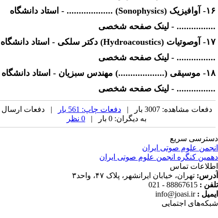
۱۶- آوافیزیک (Sonophysics) ................... - استاد دانشگاه
............... - لینک صفحه شخصی
۱۷- آوصوتیات (Hydroacoustics) دکتر سلکی - استاد دانشگاه
............... - لینک صفحه شخصی
۱۸- موسیقی (...................) مهندس سبزیان - استاد دانشگاه
............... - لینک صفحه شخصی
دفعات مشاهده: 3007 بار |
دفعات چاپ: 561 بار
| دفعات ارسال
به دیگران: 0 بار |
0 نظر
ترسی سریع
جمن علوم صوتی ایران
مین کنگره انجمن علوم صوتی ایران
لاعات تماس
رس:
تهران، خیابان ایرانشهر، پلاک ۴۷، واحد۳
فن :
88867615 - 021
میل :
info@joasi.ir
که‌های اجتمایی