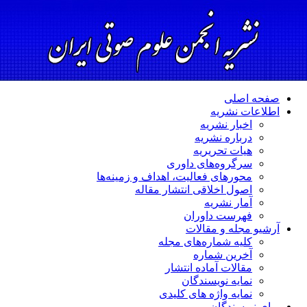
صفحه اصلی
اطلاعات نشریه
اخبار نشریه
درباره نشریه
هیات تحریریه
سرگروه‌های داوری
محورهای فعالیت، اهداف و زمینه‌ها
اصول اخلاقی انتشار مقاله
آمار نشریه
فهرست داوران
آرشیو مجله و مقالات
کلیه شماره‌های مجله
آخرین شماره
مقالات آماده انتشار
نمایه نویسندگان
نمایه واژه های کلیدی
برای نویسندگان