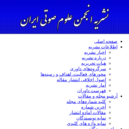
صفحه اصلی
اطلاعات نشریه
اخبار نشریه
درباره نشریه
هیات تحریریه
سرگروه‌های داوری
محورهای فعالیت، اهداف و زمینه‌ها
اصول اخلاقی انتشار مقاله
آمار نشریه
فهرست داوران
آرشیو مجله و مقالات
کلیه شماره‌های مجله
آخرین شماره
مقالات آماده انتشار
نمایه نویسندگان
نمایه واژه های کلیدی
برای نویسندگان