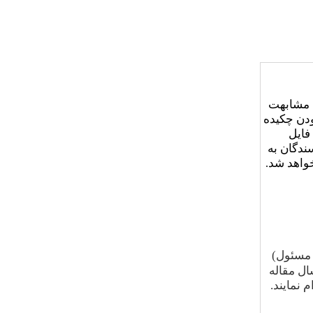
ی مشابهت
دن چکیده
فایل
ندگان به
خواهد شد
.
 مسئول)
ال مقاله
م نمایند
.