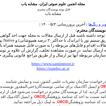
مجله انجمن علوم صوتی ایران- مشابه یاب
قابل توجه نویسندگان محترم:
مشابه یاب
یر و رنگ‌ها
| آخرین بروزرسانی: ۱۴۰۰/۵/۳ |
:
نویسندگان محترم
توجه داشته باشند قبل از ارسال مقالات به مجله جهت اخذ گواه
یم نور یا ایراندک با حداکثر۲۰ درصد همپوشانی) و
Native
بو
الات اقدام و فایل‌های مربوطه را به صورت فایل ضمیمه همراه با 
 ارسال نمایند. در صورت مشاهده تخلف، گزارش آن علاوه بر نویس
 سازمان مربوطه آنها نیز ارسال و از طریق مراجع
قانونی پیگیری 
https://www.samimnoor.ir
https://irandoc.ac.ir
ه درخواست سازمان نشریات علمی کشور،
ثبت و نمایش شناسه
و ایمیل آکادمیک برای تمامی
نویسندگان(حتی‌المقدور نویسنده
OR
امی گردید. لذا از نویسندگان محترم درخواست می‌شود قبل از ارس
امه نسبت به اخذ کد شناسه پژوهشگر
و ایمیل آکادمیک اقدا
ORCID
ت کد شناسه پژوهشگر
به لینک ذیل مراجعه نمائید.
ORCID