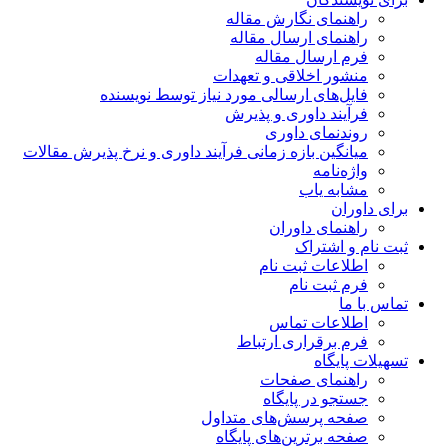
اهنمای نگارش مقاله
اهنمای ارسال مقاله
رم ارسال مقاله
نشور اخلاقی و تعهدات
ایل‌های ارسالی مورد نیاز توسط نویسنده
رآیند داوری و پذیرش
وندنمای داوری
یانگین بازه زمانی فرآیند داوری و نرخ پذیرش مقالات
اژه‌نامه
شابه یاب
وران
اهنمای داوران
 و اشتراک
طلاعات ثبت نام
رم ثبت نام
 ما
طلاعات تماس
رم برقراری ارتباط
 پایگاه
اهنمای صفحات
ستجو در پایگاه
فحه پرسش‌های متداول
فحه برترین‌های پایگاه