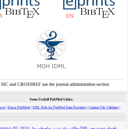
For ISC and CROSSREF use the journal administration sect
Some Usefull PubMed Links:
XML Resources
|
Entrez PubMedt
|
XML Help for PubMed Data Providers
|
Citation Fi
در نمایه هایی مثل ISC، DOAJ یا Index Cpoernicus