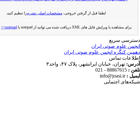
لطفا قبل از گرفتن خروجی،
مشخصات اصلی نشریه
را تنظیم کنید.
ل های XML دریافت شده می توانید از notepad یا
notepad++
استفاده کنید.
ع
وتی ایران
انجمن علوم صوتی ایران
س
یابان ایرانشهر، پلاک ۴۷، واحد۳
8886
info@j
مایی