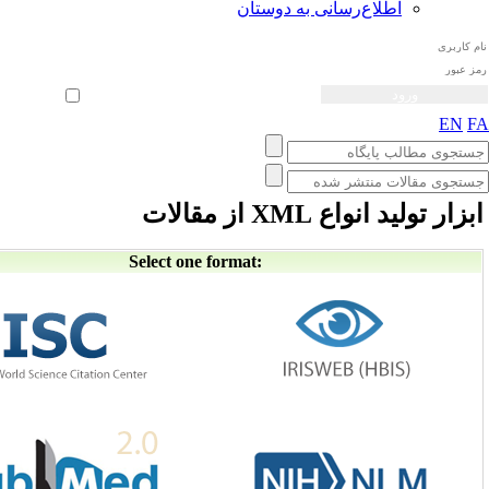
طلاع‌رسانی به دوستان
ثبت نام
بازیابی رمز عبور
ورود خودکار
ع XML از مقالات
Select one format: