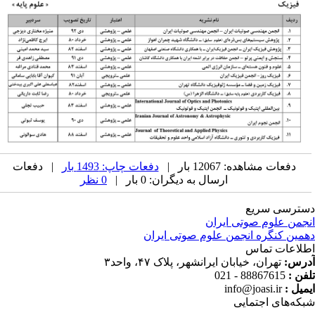
دفعات مشاهده: 12067 بار |
دفعات چاپ: 1493 بار
| دفعات
ارسال به دیگران: 0 بار |
0 نظر
ترسی سریع
جمن علوم صوتی ایران
مین کنگره انجمن علوم صوتی ایران
لاعات تماس
رس:
تهران، خیابان ایرانشهر، پلاک ۴۷، واحد۳
فن :
88867615 - 021
میل :
info@joasi.ir
که‌های اجتمایی