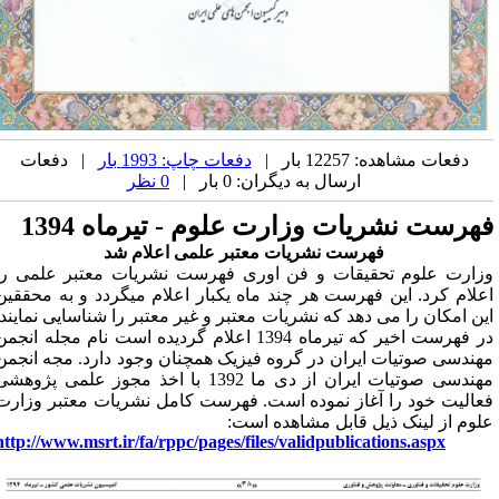
دفعات مشاهده: 12257 بار |
دفعات چاپ: 1993 بار
| دفعات
ارسال به دیگران: 0 بار |
0 نظر
هرست نشریات وزارت علوم - تیرماه 1394
فهرست نشریات معتبر علمی اعلام شد
زارت علوم تحقیقات و فن اوری فهرست نشریات معتبر علمی را
علام کرد. این فهرست هر چند ماه یکبار اعلام میگردد و به محققین
ین امکان را می دهد که نشریات معتبر و غیر معتبر را شناسایی نمایند.
در فهرست اخیر که تیرماه 1394 اعلام گردیده است نام مجله انجمن
هندسی صوتیات ایران در گروه فیزیک همچنان وجود دارد. مجه انجمن
مهندسی صوتیات ایران از دی ما 1392 با اخذ مجوز علمی پژوهشی
عالیت خود را آغاز نموده است. فهرست کامل نشریات معتبر وزارت
لوم از لینک ذیل قابل مشاهده است:
http://www.msrt.ir/fa/rppc/pages/files/validpublications.aspx