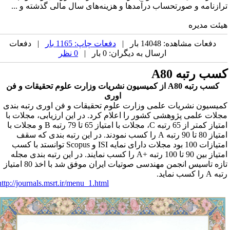
رازنامه و صورتحساب درآمدها و هزینه‌های سال مالی گذشته و ...
یئت مدیره
دفعات مشاهده: 14048 بار |
دفعات چاپ: 1165 بار
| دفعات
ارسال به دیگران: 0 بار |
0 نظر
سب رتبه A80
کسب رتبه A80 از کمیسیون نشریات وزارت علوم تحقیقات و فن
اوری
میسیون نشریات علمی وزارت علوم تحقیقات و فن اوری رتبه بندی
جلات علمی پژوهشی کشور را اعلام کرد. در این ارزیابی، مجلات با
امتیاز کمتر از 65 رتبه C، مجلات با امتیاز 65 تا 79 رتبه B و مجلات با
امتیاز 80 تا 90 رتبه A را کسب نمودند. در این رتبه بندی که سقف
امتیازات 100 بود مجلات دارای نمایه ISI و Scopus توانستد با کسب
امتیاز بین 90 تا 100 رتبه +A را کسب نمایند. در این رتبه بندی مجله
تازه تاسیس انجمن مهندسی صوتیات ایران موفق شد با اخذ 80 امتیاز
 A را کسب نماید.
http://journals.msrt.ir/menu_1.html