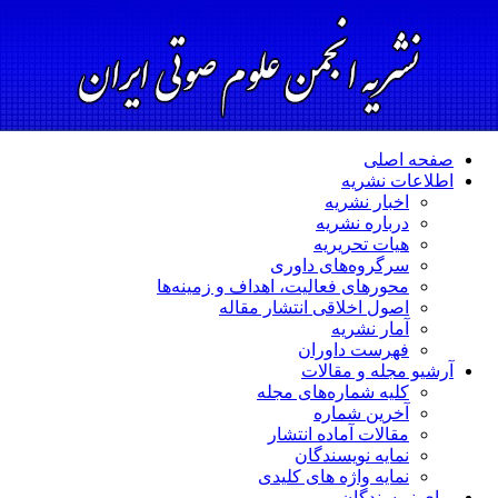
صفحه اصلی
اطلاعات نشریه
اخبار نشریه
درباره نشریه
هیات تحریریه
سرگروه‌های داوری
محورهای فعالیت، اهداف و زمینه‌ها
اصول اخلاقی انتشار مقاله
آمار نشریه
فهرست داوران
آرشیو مجله و مقالات
کلیه شماره‌های مجله
آخرین شماره
مقالات آماده انتشار
نمایه نویسندگان
نمایه واژه های کلیدی
برای نویسندگان