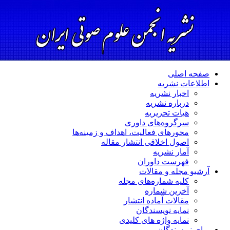
صفحه اصلی
اطلاعات نشریه
اخبار نشریه
درباره نشریه
هیات تحریریه
سرگروه‌های داوری
محورهای فعالیت، اهداف و زمینه‌ها
اصول اخلاقی انتشار مقاله
آمار نشریه
فهرست داوران
آرشیو مجله و مقالات
کلیه شماره‌های مجله
آخرین شماره
مقالات آماده انتشار
نمایه نویسندگان
نمایه واژه های کلیدی
برای نویسندگان