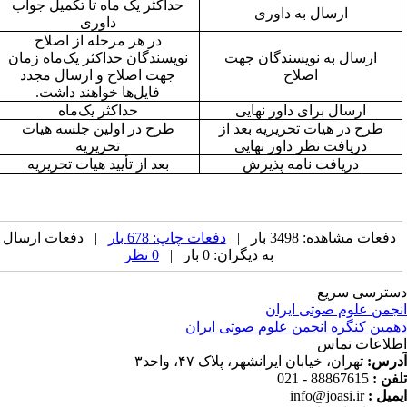
حداکثر یک ماه تا تکمیل جواب
ارسال به داوری
داوری
در هر مرحله از اصلاح
ارسال به نویسندگان جهت
نویسندگان حداکثر یک‌ماه زمان
اصلاح
جهت اصلاح و ارسال مجدد
فایل‌ها خواهند داشت.
ارسال برای داور نهایی
حداکثر یک‌ماه
طرح در هیات تحریریه بعد از
طرح در اولین جلسه هیات
دریافت نظر داور نهایی
تحریریه
دریافت نامه پذیرش
بعد از تأیید هیات تحریریه
دفعات مشاهده: 3498 بار |
دفعات چاپ: 678 بار
| دفعات ارسال
به دیگران: 0 بار |
0 نظر
ترسی سریع
جمن علوم صوتی ایران
مین کنگره انجمن علوم صوتی ایران
لاعات تماس
رس:
تهران، خیابان ایرانشهر، پلاک ۴۷، واحد۳
فن :
88867615 - 021
میل :
info@joasi.ir