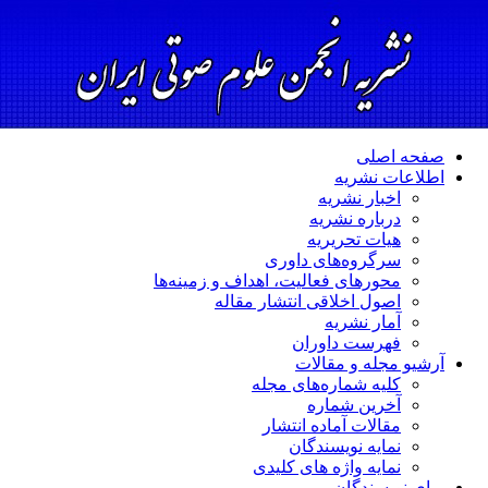
صفحه اصلی
اطلاعات نشریه
اخبار نشریه
درباره نشریه
هیات تحریریه
سرگروه‌های داوری
محورهای فعالیت، اهداف و زمینه‌ها
اصول اخلاقی انتشار مقاله
آمار نشریه
فهرست داوران
آرشیو مجله و مقالات
کلیه شماره‌های مجله
آخرین شماره
مقالات آماده انتشار
نمایه نویسندگان
نمایه واژه های کلیدی
برای نویسندگان