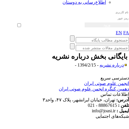
اطلاع‌رسانی به دوستان
ثبت نام
بازیابی رمز عبور
ورود خودکار
EN
F
ایگانی بخش
درباره نشریه
درباره نشریه
- 1394/2/15 -
ترسی سریع
جمن علوم صوتی ایران
مین کنگره انجمن علوم صوتی ایران
لاعات تماس
رس:
تهران، خیابان ایرانشهر، پلاک ۴۷، واحد۳
فن :
88867615 - 021
میل :
info@joasi.ir
که‌های اجتمایی