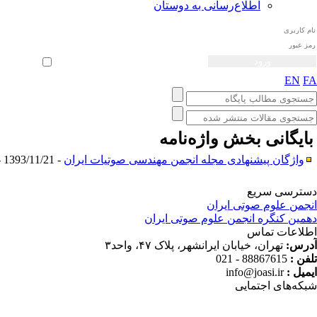
اطلاع‌رسانی به دوستان
ثبت نام
بازیابی رمز عبور
ورود خودکار
EN
F
ایگانی بخش
واژه‌نامه
واژگان پیشنهادی مجله انجمن مهندسی صوتیات ایران
- 1393/11/21 -
ترسی سریع
جمن علوم صوتی ایران
مین کنگره انجمن علوم صوتی ایران
لاعات تماس
رس:
تهران، خیابان ایرانشهر، پلاک ۴۷، واحد۳
فن :
88867615 - 021
میل :
info@joasi.ir
که‌های اجتمایی