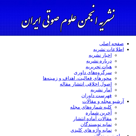
صفحه اصلی
اطلاعات نشریه
اخبار نشریه
درباره نشریه
هیات تحریریه
سرگروه‌های داوری
محورهای فعالیت، اهداف و زمینه‌ها
اصول اخلاقی انتشار مقاله
آمار نشریه
فهرست داوران
آرشیو مجله و مقالات
کلیه شماره‌های مجله
آخرین شماره
مقالات آماده انتشار
نمایه نویسندگان
نمایه واژه های کلیدی
برای نویسندگان