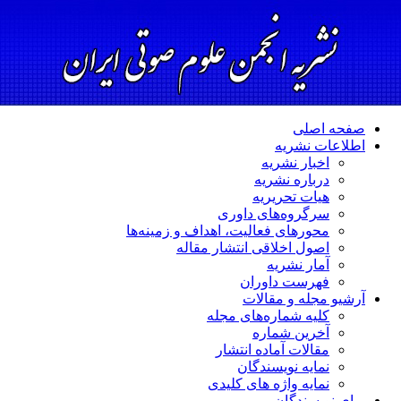
صفحه اصلی
اطلاعات نشریه
اخبار نشریه
درباره نشریه
هیات تحریریه
سرگروه‌های داوری
محورهای فعالیت، اهداف و زمینه‌ها
اصول اخلاقی انتشار مقاله
آمار نشریه
فهرست داوران
آرشیو مجله و مقالات
کلیه شماره‌های مجله
آخرین شماره
مقالات آماده انتشار
نمایه نویسندگان
نمایه واژه های کلیدی
برای نویسندگان