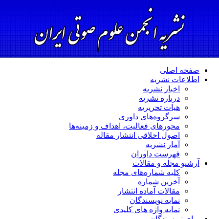
صفحه اصلی
اطلاعات نشریه
اخبار نشریه
درباره نشریه
هیات تحریریه
سرگروه‌های داوری
محورهای فعالیت، اهداف و زمینه‌ها
اصول اخلاقی انتشار مقاله
آمار نشریه
فهرست داوران
آرشیو مجله و مقالات
کلیه شماره‌های مجله
آخرین شماره
مقالات آماده انتشار
نمایه نویسندگان
نمایه واژه های کلیدی
برای نویسندگان