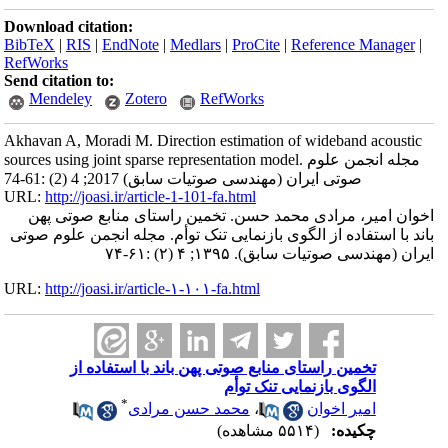
Download citation:
BibTeX
|
RIS
|
EndNote
|
Medlars
|
ProCite
|
Reference Manager
|
RefWorks
Send citation to:
Mendeley
Zotero
RefWorks
Akhavan A, Moradi M. Direction estimation of wideband acoustic
sources using joint sparse representation model. مجله انجمن علوم
صوتی ایران (مهندسی صوتیات سابق) 2017; 4 (2) :61-74
URL:
http://joasi.ir/article-1-101-fa.html
اخوان امیر، مرادی محمد حسن. تخمین راستای منابع صوتی پهن
باند با استفاده از الگوی بازنمایی تنک توأم. مجله انجمن علوم صوتی
ایران (مهندسی صوتیات سابق). ۱۳۹۵; ۴ (۲) :۶۱-۷۴
URL:
http://joasi.ir/article-۱-۱۰۱-fa.html
تخمین راستای منابع صوتی پهن باند با استفاده از
الگوی بازنمایی تنک توأم
*
امیر اخوان
،
محمد حسن مرادی
چکیده:
(۵۵۱۴ مشاهده)