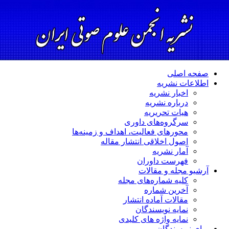
صفحه اصلی
اطلاعات نشریه
اخبار نشریه
درباره نشریه
هیات تحریریه
سرگروه‌های داوری
محورهای فعالیت، اهداف و زمینه‌ها
اصول اخلاقی انتشار مقاله
آمار نشریه
فهرست داوران
آرشیو مجله و مقالات
کلیه شماره‌های مجله
آخرین شماره
مقالات آماده انتشار
نمایه نویسندگان
نمایه واژه های کلیدی
برای نویسندگان