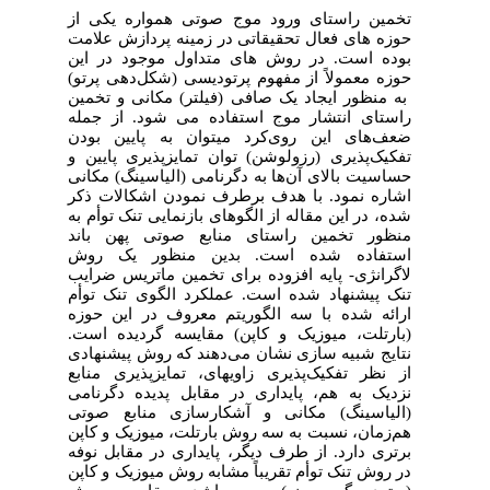
تخمین راستای ورود موج صوتی همواره یکی از
حوزه ­های فعال تحقیقاتی در زمینه پردازش علامت
بوده است. در روش­ های متداول موجود در این
حوزه معمولاً از مفهوم پرتودیسی (شکل‌دهی پرتو)
به منظور ایجاد یک صافی (فیلتر) مکانی و تخمین
راستای انتشار موج استفاده می­ شود. از جمله
ضعف‌های این روی‌کرد می­توان به پایین بودن
تفکیک‌پذیری (رزولوشن) توان تمایزپذیری پایین و
حساسیت بالای آن‌ها به دگرنامی (الیاسینگ) مکانی
اشاره نمود. با هدف برطرف نمودن اشکالات ذکر
شده، در این مقاله از الگو­های بازنمایی تنک توأم به
منظور تخمین راستای منابع صوتی پهن ­باند
استفاده شده است. بدین منظور یک روش
لاگرانژی-
پایه افزوده برای تخمین ماتریس ضرایب
تنک پیشنهاد شده است. عملکرد الگوی تنک توأم
ارائه شده با سه الگوریتم معروف در این حوزه
(بارتلت، میوزیک و کاپن) مقایسه گردیده است.
نتایج شبیه­ سازی نشان می‌دهند که روش پیشنهادی
از نظر تفکیک‌پذیری زاویه­ای، تمایزپذیری منابع
نزدیک به هم، پایداری در مقابل پدیده دگرنامی
(الیاسینگ) مکانی و آشکارسازی منابع صوتی
هم‌زمان، نسبت به سه روش بارتلت، میوزیک و کاپن
برتری دارد. از طرف دیگر، پایداری
در مقابل نوفه
در روش تنک توأم تقریباً مشابه روش میوزیک و کاپن