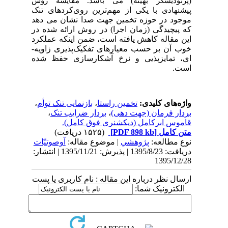
(پرتودیسگر بهینه) می­ باشد. مقایسه روش
یکی از مهم‌ترین روی‌کردهای تنک
پیشنهادی با
موجود در حوزه تخمین جهت­ صدا نشان می­ دهد
که پیچیدگی (زمان اجرا) در روش ارائه شده در
این مقاله کاهش یافته است، ضمن اینکه عملکرد
خوب آن بر حسب معیار­های تفکیک‌پذیری زاویه­
ای، تمایزپذیی و نرخ آشکارسازی حفظ شده
است­.
واژه‌های کلیدی:
تخمین راستا
،
بازنمایی تنک توأم
،
بردار فرمان (جهت دهی)
،
بردار ضرایب تنک
،
قاموس ابرکامل (دیکشنری فوق کامل).
متن کامل
[PDF 898 kb]
(۱۵۲۵ دریافت)
نوع مطالعه:
پژوهشي
| موضوع مقاله:
آوصوتیّات
دریافت: 1395/8/23 | پذیرش: 1395/11/21 | انتشار:
1395/12/28
ارسال نظر درباره این مقاله : نام کاربری یا پست
الکترونیک شما: