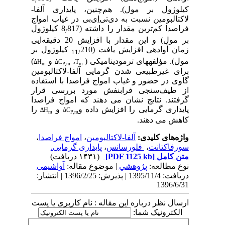
/
کیلوژول بر مول).
هم‌چنین، پایداری آلفا-
لاکتالبومین
نسبت به دی‌تی‌اِی‌بی در غیاب امواج
فراصدا کم‌ترین مقدار را داشته (8
817 کیلوژول
/
بر مول‌) و این مقدار با افزایش 20 دقیقه‌ایی
زمان ﺁوادهی افزایش یافت (
210 کیلوژول بر
11/
مول
). مؤلفه­های ترمودینامیکی
)
،
و
)
∆
H
∆
C
T
m
P,m
m
برای غیرطبیعی­ شدن گرمایی آلفا-لاکتالبومین
گاوی در حضور و غیاب امواج فراصدا با استفاده
از طیف‌سنجی فرابنفش مورد بررسی قرار
گرفتند. نتایج نشان می ­دهند که امواج فراصدا
پایداری گرمایی را افزایش داده و
و
را
∆
H
∆
C
m
P,m
کاهش می­ دهند.
واژه‌های کلیدی:
آلفا-لاکتالبومین
،
امواج فراصدا
،
سورفاکتانت
،
‌ فلورسانس
،
پایداری گرمایی.
متن کامل
[PDF 1125 kb]
(۱۴۳۱ دریافت)
نوع مطالعه:
پژوهشي
| موضوع مقاله:
آواشیمی
دریافت: 1395/11/4 | پذیرش: 1396/2/25 | انتشار:
1396/6/31
ارسال نظر درباره این مقاله : نام کاربری یا پست
الکترونیک شما: