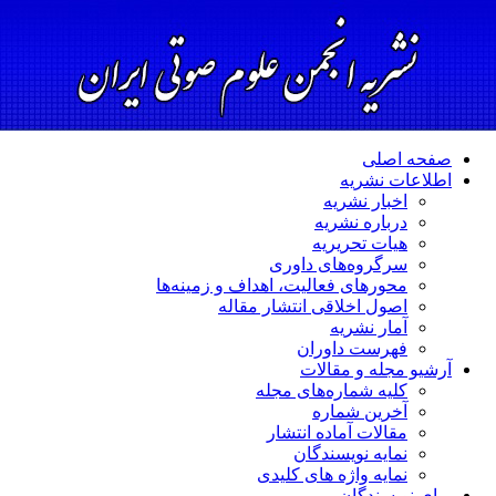
صفحه اصلی
اطلاعات نشریه
اخبار نشریه
درباره نشریه
هیات تحریریه
سرگروه‌های داوری
محورهای فعالیت، اهداف و زمینه‌ها
اصول اخلاقی انتشار مقاله
آمار نشریه
فهرست داوران
آرشیو مجله و مقالات
کلیه شماره‌های مجله
آخرین شماره
مقالات آماده انتشار
نمایه نویسندگان
نمایه واژه های کلیدی
برای نویسندگان