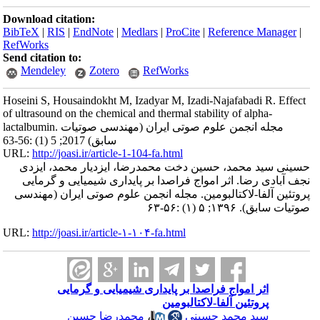
Download citation:
BibTeX
|
RIS
|
EndNote
|
Medlars
|
ProCite
|
Reference Manager
|
RefWorks
Send citation to:
Mendeley
Zotero
RefWorks
Hoseini S, Housaindokht M, Izadyar M, Izadi-Najafabadi R. Effect
of ultrasound on the chemical and thermal stability of alpha-
lactalbumin. مجله انجمن علوم صوتی ایران (مهندسی صوتیات
سابق) 2017; 5 (1) :56-63
URL:
http://joasi.ir/article-1-104-fa.html
حسینی سید محمد، حسین دخت محمدرضا، ایزدیار محمد، ایزدی
نجف آبادی رضا. اثر امواج فراصدا بر پایداری شیمیایی و گرمایی
پروتئین آلفا-لاکتالبومین. مجله انجمن علوم صوتی ایران (مهندسی
صوتیات سابق). ۱۳۹۶; ۵ (۱) :۵۶-۶۳
URL:
http://joasi.ir/article-۱-۱۰۴-fa.html
اثر امواج فراصدا بر پایداری شیمیایی و گرمایی
پروتئین آلفا-لاکتالبومین
سید محمد حسینی
،
محمدرضا حسین