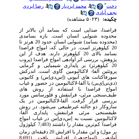
*
دخت
،
محمد ایزدیار
،
رضا ایزدی
نجف آبادی
چکیده:
(۵۰۲۳ مشاهده)
فراصدا، صدایی است که بسامد آن بالاتر از
محدوده شنوایی انسان است. بازه بسامدی
(محدوده بسامد) شنوایی انسان حدود 20 هرتز تا
20 کیلوهرتز است. در حالی که، امواج فراصدا
بسامد بالای 20 کیلوهرتز دارند. هدف از این
پژوهش، بررسی اثر ﺁوادهی امواج فراصدا (پروب
20 کیلوهرتز) بر پایداری شیمیایی و گرمایی
پروتئین آلفا-
لاکتالبومین گاوی است. اندرکش
سورفاکتانت­ های آنیونی (اِس‌دی‌اِس) و کاتیونی
(دی‌تی‌اِی‌بی) با آلفا-لاکتالبومین در حضور و غیاب
امواج فراصدا با استفاده از روش­ های
طیف‌سنجی مرئی-
فرابنفش و فلورسانس مورد
بررسی قرار گرفت. آلفا-لاکتالبومین در یک
سازوکار دو حالته غیرطبیعی می‌شود.
در روش
طیف­سنجی مرئی
فرابنفش، پایداری آلفا-
لاکتالبومین
نسبت به اِس‌دی‌اِس در غیاب امواج
فراصدا کم‌ترین مقدار را داشتند (7
483
کیلوژول
/
بر مول
) و این مقدار با افزایش 20 دقیقه‌ای زمان
ﺁوادهی (امواج‌دهی) افزایش یافت (8
691