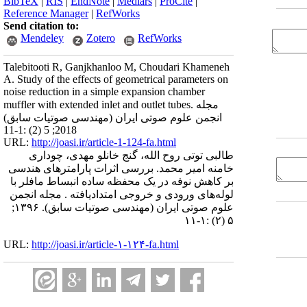
BibTeX
|
RIS
|
EndNote
|
Medlars
|
ProCite
|
Reference Manager
|
RefWorks
Send citation to:
Mendeley
Zotero
RefWorks
Talebitooti R, Ganjkhanloo M, Choudari Khameneh
A. Study of the effects of geometrical parameters on
noise reduction in a simple expansion chamber
muffler with extended inlet and outlet tubes. مجله
انجمن علوم صوتی ایران (مهندسی صوتیات سابق)
2018; 5 (2) :1-11
URL:
http://joasi.ir/article-1-124-fa.html
طالبی توتی روح الله، گنج خانلو مهدی، چوداری
خامنه امیر محمد. بررسی اثرات پارامترهای هندسی
بر کاهش نوفه در یک محفظه ساده انبساط مافلر با
لوله‌های ورودی و خروجی امتدادیافته . مجله انجمن
علوم صوتی ایران (مهندسی صوتیات سابق). ۱۳۹۶;
۵ (۲) :۱-۱۱
URL:
http://joasi.ir/article-۱-۱۲۴-fa.html