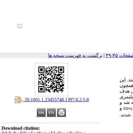
ثبت نام
بازیابی رمز عبور
ورود خودکار
|
برگشت به فهرست نسخه ها
ند. این
همچون
ی هدف
لیمری
‎ 20.1001.1.23455748.1397.6.2.5.8
ه شد و
و
kΩ/sq
 شدند.
Download citation: