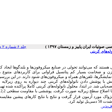
جلد ۶ شماره ۲ صفحات ۴۵-۳۹
ه‌‌های کربنی
هستند که می
توانند تحولی در صنایع میکروفون
ها و بلندگوها ایجاد کن
زن و ضخامت بسیار کم پتانسیل فراوانی برای کاربردهای متنوع 
نمایشگرها، تلفن
های همراه و میکروفون
های شنود دارند.
در این بررس
با پوشش دادن نانولوله‌‌های کربنی چند دیواره به روی زیرلایه
پ
ابی شد. در ابتدا، محلول نانولوله
های کربنی کاملا پراکنده شده تهی
 و با اصلاح سطح زیرلایه صورت گرفت. پوششی با مقاومت سطحی 2
2
/
 ناپژواک مورد آزمون قرار گرفت و نتایج با نتایج کارهای پیشین مقایسه
‌پذیر.