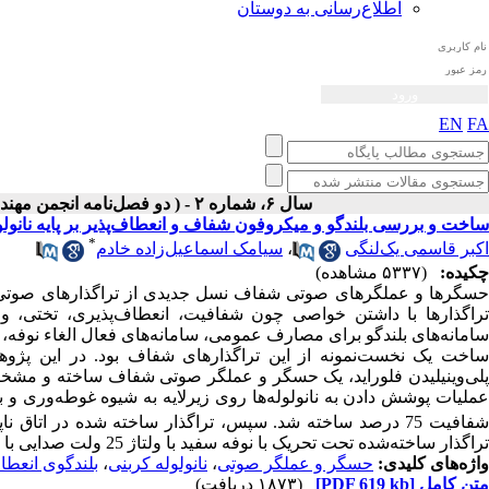
اطلاع‌رسانی به دوستان
EN
FA
سال ۶، شماره ۲ - ( دو فصل‌نامه انجمن مهندسی صوتیات ايران پاییز و زمستان ۱۳۹۷ )
ساخت و بررسی بلندگو و میکروفون شفاف و انعطاف‌‌پذیر بر پایه نانولول
*
اکبر قاسمی ‌‌‌یک‌‌‌لنگی
،
سیامک اسماعیل‌‌‌زاده خادم
چکیده:
(۵۳۳۷ مشاهده)
سگرها و عملگرهای صوتی شفاف نسل جدیدی از تراگذارهای
صوتی 
راگذارها با داشتن خواصی چون شفافیت، انعطاف
پذیری، تختی، و
امانه‌های بلندگو برای مصارف عمومی، سامانه‌های فعال الغاء نو
فه
، 
ساخت یک نخست‌نمونه از این تراگذارهای شفاف بود. در این پژوهش 
لی
وینیلیدن فلوراید، یک حسگر و عملگر صوتی شفاف ساخته و مشخصه‌‌ی
ملیات پوشش دادن به نانولوله‌ها روی زیرلایه به شیوه غوطه‌وری
شفافیت 75 درصد ساخته شد. سپس، تراگذار ساخته شده در اتاق
تراگذار ساخته‌شده تحت تحریک با نوفه سفید با ولتاژ 25 ولت صدایی با شدت 58 دسی‌بل تولید کرد.
واژه‌های کلیدی:
حسگر و عملگر صوتی
،
نانولوله کربنی
،
بلندگوی انعطاف
متن کامل
[PDF 619 kb]
(۱۸۷۳ دریافت)