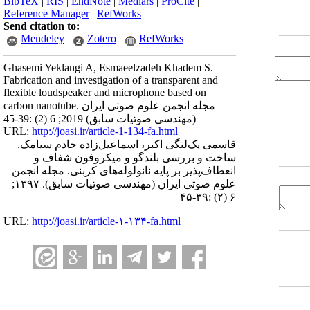
BibTeX
|
RIS
|
EndNote
|
Medlars
|
ProCite
|
Reference Manager
|
RefWorks
Send citation to:
Mendeley
Zotero
RefWorks
Ghasemi Yeklangi A, Esmaeelzadeh Khadem S.
Fabrication and investigation of a transparent and
flexible loudspeaker and microphone based on
carbon nanotube. مجله انجمن علوم صوتی ایران
(مهندسی صوتیات سابق) 2019; 6 (2) :39-45
URL:
http://joasi.ir/article-1-134-fa.html
قاسمی ‌‌‌یک‌‌‌لنگی اکبر، اسماعیل‌‌‌زاده خادم سیامک.
ساخت و بررسی بلندگو و میکروفون شفاف و
انعطاف‌‌پذیر بر پایه نانولوله‌‌های کربنی. مجله انجمن
علوم صوتی ایران (مهندسی صوتیات سابق). ۱۳۹۷;
۶ (۲) :۳۹-۴۵
URL:
http://joasi.ir/article-۱-۱۳۴-fa.html