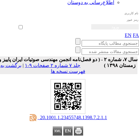
اطلاع‌رسانی به دوستان
ثبت نام
بازیابی رمز عبور
ورود خودکار
EN
F
سال ۷، شماره ۲ - ( دو فصل‌نامه انجمن مهندسی صوتیات ايران پاییز و
زمستان ۱۳۹۸ )
جلد ۷ شماره ۲ صفحات ۹-۱
|
برگشت به
فهرست نسخه ها
‎ 20.1001.1.23455748.1398.7.2.1.1