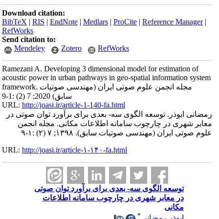
Download citation:
BibTeX
|
RIS
|
EndNote
|
Medlars
|
ProCite
|
Reference Manager
|
RefWorks
Send citation to:
Mendeley
Zotero
RefWorks
Ramezani A. Developing 3 dimensional model for estimation of
acoustic power in urban pathways in geo-spatial information system
framework. مجله انجمن علوم صوتی ایران (مهندسی صوتیات
سابق) 2020; 7 (2) :1-9
URL:
http://joasi.ir/article-1-140-fa.html
رمضانی ابوذر. توسعه الگوی سه- ‌بعدی برای برآورد توان صوتی در
معابر شهری در چارچوب سامانه اطلاعات مکانی. مجله انجمن
علوم صوتی ایران (مهندسی صوتیات سابق). ۱۳۹۸; ۷ (۲) :۱-۹
URL:
http://joasi.ir/article-۱-۱۴۰-fa.html
توسعه الگوی سه- ‌بعدی برای برآورد توان صوتی
در معابر شهری در چارچوب سامانه اطلاعات
مکانی
*
ابوذر رمضانی