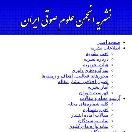
صفحه اصلی
اطلاعات نشریه
اخبار نشریه
درباره نشریه
هیات تحریریه
سرگروه‌های داوری
محورهای فعالیت، اهداف و زمینه‌ها
اصول اخلاقی انتشار مقاله
آمار نشریه
فهرست داوران
آرشیو مجله و مقالات
کلیه شماره‌های مجله
آخرین شماره
مقالات آماده انتشار
نمایه نویسندگان
نمایه واژه های کلیدی
برای نویسندگان