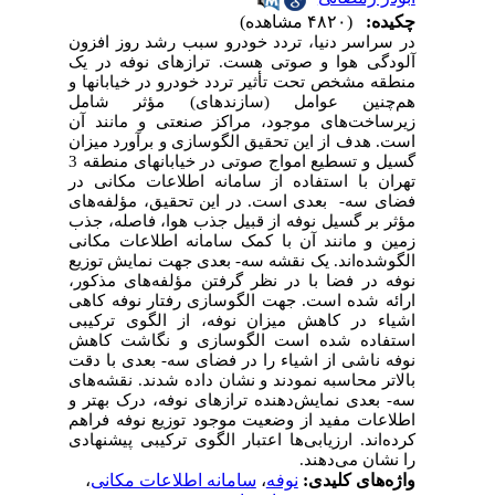
چکیده:
(۴۸۲۰ مشاهده)
در سراسر دنیا، تردد خودرو سبب رشد روز افزون
آلودگی هوا و صوتی هست. ترازهای نوفه در یک
منطقه مشخص تحت تأثیر تردد خودرو در خیابان­ها و
هم‌چنین عوامل (سازندهای) مؤثر شامل
زیرساخت‌های موجود، مراکز صنعتی و مانند آن
است. هدف از این تحقیق الگوسازی و برآورد میزان
گسیل و تسطیع امواج صوتی در خیابان­های منطقه 3
تهران با استفاده از سامانه اطلاعات مکانی در
فضای سه­-
بعدی است. در این تحقیق، مؤلفه‌های
مؤثر بر گسیل نوفه از قبیل جذب هوا، فاصله، جذب
زمین و مانند آن با کمک سامانه اطلاعات مکانی
الگوشده‌اند. یک نقشه سه-
‌بعدی جهت نمایش توزیع
نوفه در فضا با در نظر گرفتن مؤلفه‌های مذکور،
ارائه‌ شده است. جهت الگوسازی رفتار نوفه کاهی
اشیاء در کاهش میزان نوفه، از الگوی ترکیبی
استفاده شده است الگوسازی و نگاشت کاهش
نوفه ناشی از اشیاء را در فضای سه­-
بعدی با دقت
بالاتر محاسبه نمودند و نشان داده شدند. نقشه‌های
سه-
‌بعدی نمایش‌دهنده ترازهای نوفه، درک بهتر و
اطلاعات مفید از وضعیت موجود توزیع نوفه فراهم
کرده‌اند. ارزیابی‌ها اعتبار الگوی ترکیبی پیشنهادی
را نشان می‌دهند.
واژه‌های کلیدی:
نوفه
،
سامانه اطلاعات مکانی
،