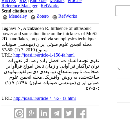
BibTeX
|
RIS
|
EndNote
|
Medlars
|
ProCite
|
Reference Manager
|
RefWorks
Send citation to:
Mendeley
Zotero
RefWorks
Taghavi N, Afzalzadeh R. Influence of ultrasonic
power and sonication time on the thickness of MoS2
2D nanoflakes, prepared via sonophysics technique.
مجله انجمن علوم صوتی ایران (مهندسی صوتیات
سابق) 2019; 7 (1) :50-57
URL:
http://joasi.ir/article-1-150-fa.html
تقوی نجمه السادات، افضل زاده رضا. اثر تغییرات
توان تراگذار فراآوایی و زمان تابش امواج فراآوا بر
ضخامت نانوپوسته‌های دو- بعدی دی‌سولفیدمولیبدن
ساخته‌شده به روش آوافیزیک. مجله انجمن علوم
صوتی ایران (مهندسی صوتیات سابق). ۱۳۹۸; ۷ (۱)
:۵۰-۵۷
URL:
http://joasi.ir/article-۱-۱۵۰-fa.html