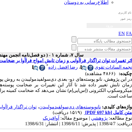
اطلاع‌رسانی به دوستان
EN
FA
سال ۷، شماره ۱ - ( دو فصل‌نامه انجمن مهندسی صوتیات ايران بهار و تابستان ۱۳۹۸ )
اثر تغییرات توان تراگذار فراآوایی و زمان تابش امواج فراآوا بر ضخا
*
نجمه السادات تقوی
،
رضا افضل زاده
چکیده:
(۴۸۶۶ مشاهده)
ر این پژوهش، نانو پوسته‌های دو-
بعدی
دی‌سولفیدمولیبدن
به روش
پوس
مان تابش تغییر داده شد تا آثار این تغییرات بر ضخامت پوسته
یکروسکوپ الکترونی (
اِس‌ایی‌اِم)
ساعت است.
واژه‌های کلیدی:
نانوپوسته‌های دی‌سولفیدمولیبدن
،
توان تراگذار فراآوای
متن کامل
[PDF 697 kb]
(۱۵۱۹ دریافت)
نوع مطالعه:
پژوهشي
| موضوع مقاله:
آوافیزیک
دریافت: 1398/4/7 | پذیرش: 1398/6/11 | انتشار: 1398/6/31