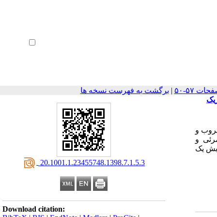
ثبت نام
بازیابی رمز عبور
ورود خودکار
|
برگشت به فهرست نسخه ها
زیک
پروب و
رئی و
زمان تابش یک
‎ 20.1001.1.23455748.1398.7.1.5.3
Download citation: