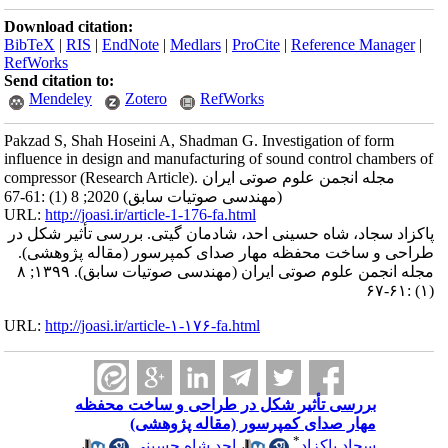
Download citation:
BibTeX
|
RIS
|
EndNote
|
Medlars
|
ProCite
|
Reference Manager
|
RefWorks
Send citation to:
Mendeley
Zotero
RefWorks
Pakzad S, Shah Hoseini A, Shadman G. Investigation of form
influence in design and manufacturing of sound control chambers of
compressor (Research Article). مجله انجمن علوم صوتی ایران
(مهندسی صوتیات سابق) 2020; 8 (1) :61-67
URL:
http://joasi.ir/article-1-176-fa.html
پاکزاد سجاد، شاه حسینی احد، شادمان گیتی. بررسی تأثیر شکل در
طراحی و ساخت محفظه مهار صدای کمپرسور (مقاله پژوهشی).
مجله انجمن علوم صوتی ایران (مهندسی صوتیات سابق). ۱۳۹۹; ۸
(۱) :۶۱-۶۷
URL:
http://joasi.ir/article-۱-۱۷۶-fa.html
بررسی تأثیر شکل در طراحی و ساخت محفظه
مهار صدای کمپرسور (مقاله پژوهشی)
*
سجاد پاکزاد
،
احد شاه حسینی
،