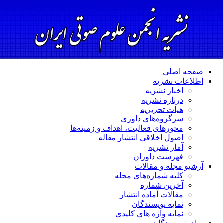
صفحه اصلی
اطلاعات نشریه
اخبار نشریه
درباره نشریه
هیات تحریریه
سرگروه‌های داوری
محورهای فعالیت، اهداف و زمینه‌ها
اصول اخلاقی انتشار مقاله
آمار نشریه
فهرست داوران
آرشیو مجله و مقالات
کلیه شماره‌های مجله
آخرین شماره
مقالات آماده انتشار
نمایه نویسندگان
نمایه واژه های کلیدی
برای نویسندگان