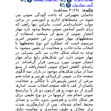
گیتی شادمان
چکیده:
(۴۱۶۹ مشاهده)
جانمایی تجهیزاتی که باعث آلودگی صوتی می
شوند در محیط
های اداری و آموزشی در برخی
موارد اجتناب‌ناپذیر است. بنابراین تنها راهی که
برای تامین آسایش صوتی محیط وجود دارد مهار
انتشار صوتی از منبع آن می­باشد. استفاده از
محفظه­های مهار صوتی در این خصوص امری
مرسوم است که عملکرد این نوع محفظه­ها با
انتخاب ماده جاذب و ضخامت آن تعیین می­شود. با
توجه به اینکه شکل جاذب نیز تاثیر بسزایی در
مهار صوتی دارد، این شکل‌های رایج برای مهار
انتشار صوتی مورد بررسی قرار گرفته‌اند. در
راستای کاهش امواج صوتی انتشاریافته از منبع
صدا از میان شکل‌های موجود در بازار، سه الگوی
صفحه ﺟﺎذب ﺻﻮتی کرکره‌ای، هرمی و شانه تخم
مرغی از جنس پلی‌یورتان ﺑﺎ چگالی
و ضخامت
یکسان از کف تا قله صفحه انتخاب شدند. اندازه­
گیری از دو جهت و هر آزمون دو بار با ترازسنج
صوتی انجام شد. آزمون­ها در دو نوع طیفی برای
هر شکل جاذب و هم‌چنین بدون جاذب و صدای
محیط انجام شده‌اند. پس از اندازه­گیری شدت
تراز معادل و طیف بسامدی و مقایسه نتایج،