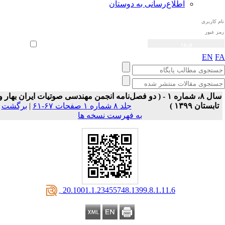
اطلاع‌رسانی به دوستان
ثبت نام
بازیابی رمز عبور
ورود خودکار
EN
F
سال ۸، شماره ۱ - ( دو فصل‌نامه انجمن مهندسی صوتیات ايران بهار و
تابستان ۱۳۹۹ )
جلد ۸ شماره ۱ صفحات ۶۷-۶۱
|
برگشت
به فهرست نسخه ها
‎ 20.1001.1.23455748.1399.8.1.11.6