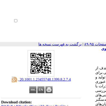
ثبت نام
بازیابی رمز عبور
ورود خودکار
|
برگشت به فهرست نسخه ها
وی
ف از
ی برای
برقاشیمی و آوابرقاشیمی با ولتاژ 2800 میلی‌ولت تولید و
‎ 20.1001.1.23455748.1399.8.2.7.4
 عبوری
رات با
بررسی
نی‌های
دمنگنز
Download citation:
ان‌های