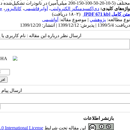
مختلف (5-10-20-50-100-150-200
میلی‌آمپر) در نانوذرات تشکیل‌شده د
واژه‌های کلیدی:
دی‌اکسیدمنگنز الکترولیتی
،
آوابرقاشیمی
،
کاتالیزور
،
حد
متن کامل
[PDF 671 kb]
(۱۸۰۲ دریافت)
نوع مطالعه:
پژوهشي
| موضوع مقاله:
آواشیمی
دریافت: 1399/5/4 | پذیرش: 1399/12/12 | انتشار: 1399/12/20
ارسال نظر درباره این مقاله : نام کاربری ی
ارسال پیام 
بازنشر اطلاعات
این مقاله تحت شرایط
 International License