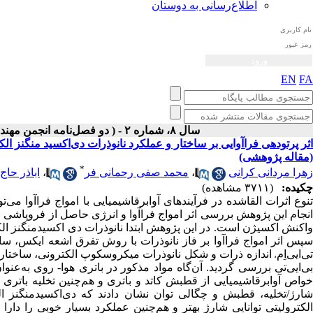
اطلاع‌رسانی به دوستان
EN
FA
سال ۸، شماره ۲ - ( دو فصل‌نامه انجمن مهندسی صوتیات ايران پاییز و زمستان ۱۳۹۹ )
اثر پرتودهی فراآوایی بر ساختار و عملکرد نانوذرات دی‌اکسید‌ منگنز ال
(مقاله پژوهشی)
*
زهرا مردانی کرانی
،
محمد صفی رحمانی فر
،
اباذر حاج
چکیده:
(۳۷۱۱ مشاهده)
نوع اثرات القاشده در فرآیندهای آوابرقاشیمیایی با امواج فراآوا می
انجام این پژوهش بررسی اثر امواج فراآوا و انرژی حاصل از فروپاشی می
سپس اثر امواج فراآوا بر فاز نانوذرات با روش تفرق اشعه ایکس، سا
ی‌ایی‌اِم‌
اندازه ذرات و شکل نانوذرات میکروسکوپ الکترونی، ساختار 
،
ی‌ایی‌تی بررسی گردید. آن‌گاه مواد مذکور در باتری هوا-
روی به‌عنوا
خواص آوابرقاشیمیایی از قطبش کاتد و باتری و هم‌چنین تخلیه باتری
ارژ/تخلیه، قطبش و چگالی توان نشان دادند که دی‌اکسیدمنگنز ال
الکترولیتی توانایی شارژ بهتر و هم‌چنین عملکرد بسیار خوبی را دارا