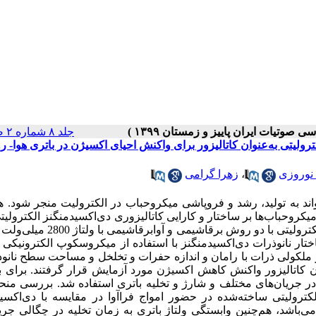
جلد ۸ شماره ۲ صفحات ۹۵-۸۹
کترولیتی به‌عنوان کاتالیزور برای واکنش احیای اکسیژن در باتری هوا- ر
 نوروزی
،
زهرا گرامی
‌تواند به تولید، رشد و فروپاشی میکروحباب در الکترولیت منجر شود
.
هد
کروحباب‌ها بر ساختار و کارایی کاتالیزوری دی‌اکسیدمنگنز الکترولیت
واکنش اکسیژن است. در این پژوهش ابتدا نانوذرات دی اکسیدمنگنز الکترولیتی با دو روش 
ختار نانوذرات دی‌اکسیدمنگنز با استفاده از میکروسکوپ الکترونیکی
ملکولی ذرات با رامان و اندازه حفرات و تخلخل و مساحت سطح نانوذ
ن کاتالیزور واکنش کاهش اکسیژن مورد آزمایش قرار گرفتند. برای 
 در جریان‌های مختلف و شارژ و تخلیه باتری استفاده شد. بررسی منح
کترولیتی
ساخته‌شده در حضور امواج فراآوا در مقایسه با دی‌اکسی
 می‌باشد، هم‌چنین وابستگی ولتاژ باتری به زمان تخلیه در چگالی جری