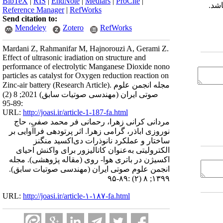
BibTeX
|
RIS
|
EndNote
|
Medlars
|
ProCite
|
اشد.
Reference Manager
|
RefWorks
Send citation to:
Mendeley
Zotero
RefWorks
Mardani Z, Rahmanifar M, Hajnorouzi A, Gerami Z.
Effect of ultrasonic iradiation on structure and
performance of electrolytic Manganese Dioxide nono
particles as catalyst for Oxygen reduction reaction on
Zinc-air battery (Research Article). مجله انجمن علوم
صوتی ایران (مهندسی صوتیات سابق) 2021; 8 (2)
:89-95
URL:
http://joasi.ir/article-1-187-fa.html
مردانی کرانی زهرا، رحمانی فر محمد صفی، حاج
نوروزی اباذر، گرامی زهرا. اثر پرتودهی فراآوایی بر
ساختار و عملکرد نانوذرات دی‌اکسید‌ منگنز
الکترولیتی به‌عنوان کاتالیزور برای واکنش احیای
اکسیژن در باتری هوا- روی (مقاله پژوهشی). مجله
انجمن علوم صوتی ایران (مهندسی صوتیات سابق).
۱۳۹۹; ۸ (۲) :۸۹-۹۵
URL:
http://joasi.ir/article-۱-۱۸۷-fa.html