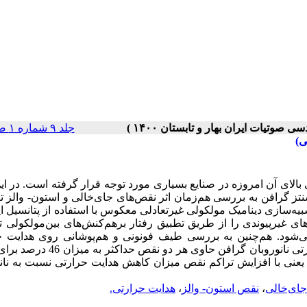
جلد ۹ شماره ۱ صفحات ۴۷-۴۰
ی)
الای آن امروزه در صنایع بسیاری مورد توجه قرار گرفته است. در این‌
نتز گرافن به بررسی هم‌زمان اثر نقص‌های جای‌خالی و استون-
والز ت
یه‌سازی دینامیک مولکولی غیر‌تعادلی معکوس با استفاده از پتانسیل ای
ای غیر‌پیوندی را از طریق تطبیق رفتار بر‌هم‌کنش‌های بین‌مولکولی
ی‌شود. هم‌چنین به بررسی طیف فونونی و هم‌پوشانی روی هدایت ح
نانو‌روبان گرافن پرداخته شده است. نتایج نشان می‌دهد که هدایت حرارتی نانو‌روبان گراف
م کاهش می‌یابد، یعنی با افزایش تراکم نقص میزان کاهش هدایت حرارتی نسبت به نان
ای‌خالی
،
نقص استون-‌ والز
،
هدایت حرارتی.