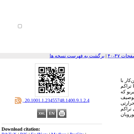
ثبت نام
بازیابی رمز عبور
ورود خودکار
|
برگشت به فهرست نسخه ها
کار با
ا تراکم
ربو که
 توصیف
‎ 20.1001.1.23455748.1400.9.1.2.4
رارتی
ن حاوی هر دو نقص حداکثر به میزان 46 درصد برای تراکم
و‌روبان
Download citation: