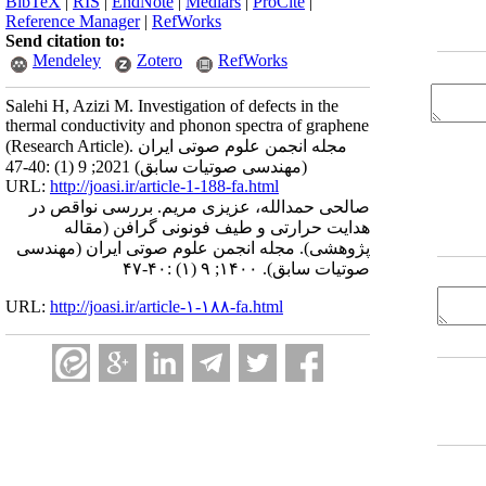
BibTeX
|
RIS
|
EndNote
|
Medlars
|
ProCite
|
Reference Manager
|
RefWorks
Send citation to:
Mendeley
Zotero
RefWorks
Salehi H, Azizi M. Investigation of defects in the
thermal conductivity and phonon spectra of graphene
(Research Article). مجله انجمن علوم صوتی ایران
(مهندسی صوتیات سابق) 2021; 9 (1) :40-47
URL:
http://joasi.ir/article-1-188-fa.html
صالحی حمدالله، عزیزی مریم. بررسی نواقص در
هدایت حرارتی و طیف فونونی گرافن (مقاله
پژوهشی). مجله انجمن علوم صوتی ایران (مهندسی
صوتیات سابق). ۱۴۰۰; ۹ (۱) :۴۰-۴۷
URL:
http://joasi.ir/article-۱-۱۸۸-fa.html