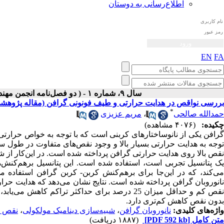
اطلاع‌رسانی به دوستان
EN
FA
سال ۹، شماره ۱ - ( دو فصل‌نامه انجمن مهندسی صوتیات ايران بهار و تابستان ۱۴۰۰ )
بررسی نواقص در هدایت حرارتی و طیف فونونی گرافن (مقاله پژوهش
*
حمدالله صالحی
،
مریم عزیزی
چکیده:
(۴۰۷۶ مشاهده)
گرافن یکی از نانو‌ساختارهای کربنی است که با توجه به خواص حرارتی ب
وجه به هدایت حرارتی بسیار بالا و وجود نقص‌های متفاوت در طول س
نقص بالا روی هدایت حرارتی گرافن پرداخته شده است. در این‌کار از شب
یک پتانسیل تجربی است، استفاده شده است. این پتانسیل بر‌هم‌کنش‌ه
ی‌کند، که در این‌جا برای برهم‌کنش کربن-
کربن گرافن استفاده م
نقص کم و حداقل میزان 25 درصد برای حداکثر تراک
بدون نقص کاهش کم‌تری دارد.
واژه‌های کلیدی:
نانو‌روبان گرافن
،
شبیه‌سازی دینامیک مولکولی
،
نقص ج
متن کامل
[PDF 592 kb]
(۱۸۸۷ دریافت)