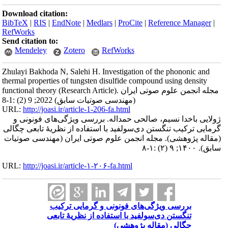
Download citation:
BibTeX
|
RIS
|
EndNote
|
Medlars
|
ProCite
|
Reference Manager
|
RefWorks
Send citation to:
Mendeley
Zotero
RefWorks
Zhulayi Bakhoda N, Salehi H. Investigation of the phononic and
thermal properties of tungsten disulfide compound using density
functional theory (Research Article). مجله انجمن علوم صوتی ایران
(مهندسی صوتیات سابق) 2022; 9 (2) :1-8
URL:
http://joasi.ir/article-1-206-fa.html
ژولایی باخدا نسیم، صالحی حمداله. بررسی ویژگی‌های فونونی و
گرمایی ترکیب تنگستن دی‌سولفید با استفاده از نظریۀ تابعی چگالی
(مقاله پژوهشی). مجله انجمن علوم صوتی ایران (مهندسی صوتیات
سابق). ۱۴۰۰; ۹ (۲) :۱-۸
URL:
http://joasi.ir/article-۱-۲۰۶-fa.html
بررسی ویژگی‌های فونونی و گرمایی ترکیب
تنگستن دی‌سولفید با استفاده از نظریۀ تابعی
چگالی (مقاله پژوهشی)