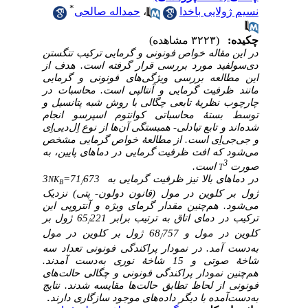
*
نسیم ژولایی باخدا
،
حمداله صالحی
چکیده:
(۳۲۲۳ مشاهده)
در این مقاله خواص فونونی و گرمایی ترکیب تنگستن
دی‌سولفید مورد بررسی قرار گرفته است. هدف از
این مطالعه بررسی ویژگی‌های فونونی و گرمایی
مانند ظرفیت گرمایی و آنتالپی است. محاسبات در
چارچوب نظریۀ تابعی چگالی با روش شبه پتانسیل و
توسط بستۀ محاسباتی کوانتوم اسپرسو انجام
شده‌اند و تابع تبادلی-
همبستگی آن‌ها از نوع اِل‌دیی‌اِی
و جی‌جی‌اِی است. از مطالعۀ خواص گرمایی مشخص
می‌شود که افت ظرفیت گرمایی در دماهای پایین، به
3
صورت
است.
T
در دماهای بالا نیز ظرفیت گرمایی به
673=
71
3
NK
/
B
ژول بر کلوین در مول
(قانون دولون-
پتی) نزدیک
می‌شود. هم‌چنین مقدار گرمای ویژه و آنتروپی این
ترکیب در دمای اتاق به ترتیب برابر 65
221 ژول بر
/
کلوین در مول و 68
757 ژول بر کلوین در مول
/
به‌دست آمد. در نمودار پراکندگی فونونی تعداد سه
شاخۀ صوتی و 15 شاخۀ نوری به‌دست آمدند.
هم‌چنین نمودار پراکندگی فونونی و چگالی حالت‌های
فونونی از لحاظ تطابق حالت‌ها مقایسه شدند. نتایج
به‌دست‌آمده با دیگر داده‌های موجود سازگاری دارند
.