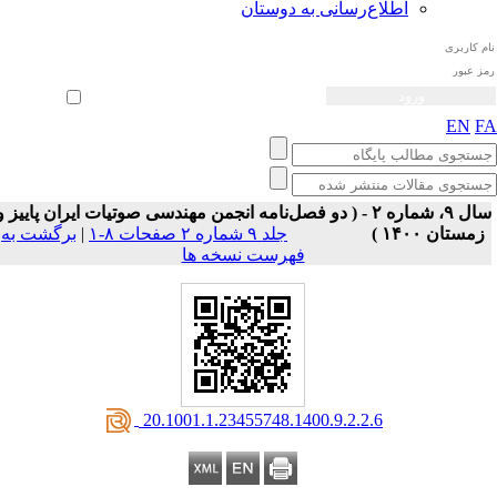
اطلاع‌رسانی به دوستان
ثبت نام
بازیابی رمز عبور
ورود خودکار
EN
F
سال ۹، شماره ۲ - ( دو فصل‌نامه انجمن مهندسی صوتیات ايران پاییز و
زمستان ۱۴۰۰ )
جلد ۹ شماره ۲ صفحات ۸-۱
|
برگشت به
فهرست نسخه ها
‎ 20.1001.1.23455748.1400.9.2.2.6