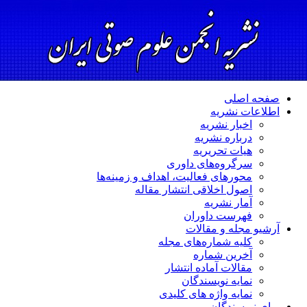
صفحه اصلی
اطلاعات نشریه
اخبار نشریه
درباره نشریه
هیات تحریریه
سرگروه‌های داوری
محورهای فعالیت، اهداف و زمینه‌ها
اصول اخلاقی انتشار مقاله
آمار نشریه
فهرست داوران
آرشیو مجله و مقالات
کلیه شماره‌های مجله
آخرین شماره
مقالات آماده انتشار
نمایه نویسندگان
نمایه واژه های کلیدی
برای نویسندگان