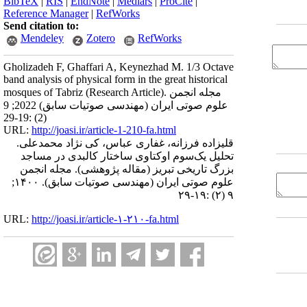
BibTeX
|
RIS
|
EndNote
|
Medlars
|
ProCite
|
Reference Manager
|
RefWorks
Send citation to:
Mendeley
Zotero
RefWorks
Gholizadeh F, Ghaffari A, Keynezhad M. 1/3 Octave
band analysis of physical form in the great historical
mosques of Tabriz (Research Article). مجله انجمن
علوم صوتی ایران (مهندسی صوتیات سابق) 2022; 9
(2) :19-29
URL:
http://joasi.ir/article-1-210-fa.html
قلیزاده فرزانه، غفاری عباس، کی نژاد محمدعلی.
تحلیل یک‌سوم اوکتاوی ساختار کالبدی در مساجد
بزرگ تاریخی تبریز (مقاله پژوهشی). مجله انجمن
علوم صوتی ایران (مهندسی صوتیات سابق). ۱۴۰۰;
۹ (۲) :۱۹-۲۹
URL:
http://joasi.ir/article-۱-۲۱۰-fa.html