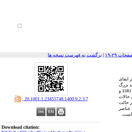
ثبت نام
بازیابی رمز عبور
ورود خودکار
|
برگشت به فهرست نسخه ها
 ایفای
د بزرگ
تاریخی تبریز را به عنوان نمونه مطالعه انتخاب کرده است که در پنج گروه کالبدی دسته‌بندی شده‌اند. ابزار پژوهش، سنجش میدانی با استناد به ایزو 3382 و
 حالات
‎ 20.1001.1.23455748.1400.9.2.3.7
ر حالت
ق عناصر
 است.
Download citation: