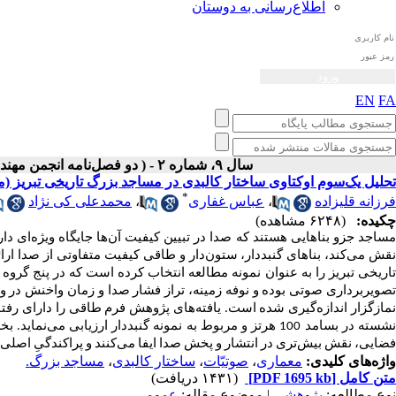
اطلاع‌رسانی به دوستان
EN
FA
سال ۹، شماره ۲ - ( دو فصل‌نامه انجمن مهندسی صوتیات ايران پاییز و زمستان ۱۴۰۰ )
تحلیل یک‌سوم اوکتاوی ساختار کالبدی در مساجد بزرگ تاریخی تبریز (
*
فرزانه قلیزاده
،
عباس غفاری
،
محمدعلی کی نژاد
چکیده:
(۶۲۴۸ مشاهده)
مساجد جزو بناهایی هستند که صدا در تبیین کیفیت آن‌ها جایگاه ویژه‌ای دا
نقش می‌کند، بناهای گنبددار، ستون‌دار و طاقی کیفیت متفاوتی از صدا ارا
تصویربرداری صوتی بوده و نوفه زمینه، تراز فشار صدا و زمان واخنش در وض
نمازگزار اندازه‌گیری شده است. یافته‌های پژوهش فرم طاقی را دارای رفتا
نشسته در بسامد 100 هرتز و مربوط به نمونه گنبددار ارزیابی
فضایی، نقش بیش‌تری در انتشار و پخش صدا ایفا می‌کنند و پراکندگیِ اص
واژه‌های کلیدی:
معماری
،
صوتیّات
،
ساختار کالبدی
،
مساجد بزرگ.
متن کامل
[PDF 1695 kb]
(۱۴۳۱ دریافت)
نوع مطالعه:
پژوهشي
| موضوع مقاله:
عمومی