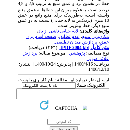
خطا در تخمین برد و عمق منبع به ترتیب 2
5 و 4
5
/
/
درصد است. به‌علاوه میزان این خطاها به عمق منبع
وابسته است، به‌طوری‌که برای منبع واقع در عمق
10 متری (نزدیک‌تر به لایه حبابی) نسبت به دو عمق
منبع دیگر، خطا بیش‌تر است.
واژه‌های کلیدی:
لایه حبابی ناشی از باد
،
مکان‌یابی منبع
،
عدم تطابق
،
صفحه ابهام برد-
عمق
،
پردازش میدان تطبیقی.
متن کامل
[PDF 2004 kb]
(۱۳۶۴ دریافت)
نوع مطالعه:
پژوهشي
| موضوع مقاله:
پردازش
علائم صوتی
دریافت: 1400/4/16 | پذیرش: 1400/10/24 | انتشار:
1400/12/10
ارسال نظر درباره این مقاله : نام کاربری یا پست
الکترونیک شما: