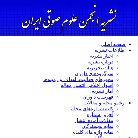
صفحه اصلی
اطلاعات نشریه
اخبار نشریه
درباره نشریه
هیات تحریریه
سرگروه‌های داوری
محورهای فعالیت، اهداف و زمینه‌ها
اصول اخلاقی انتشار مقاله
آمار نشریه
فهرست داوران
آرشیو مجله و مقالات
کلیه شماره‌های مجله
آخرین شماره
مقالات آماده انتشار
نمایه نویسندگان
نمایه واژه های کلیدی
برای نویسندگان