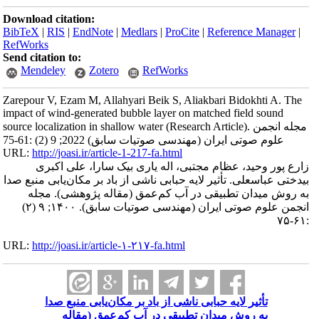
Download citation:
BibTeX
|
RIS
|
EndNote
|
Medlars
|
ProCite
|
Reference Manager
|
RefWorks
Send citation to:
Mendeley
Zotero
RefWorks
Zarepour V, Ezam M, Allahyari Beik S, Aliakbari Bidokhti A. The
impact of wind-generated bubble layer on matched field sound
source localization in shallow water (Research Article). مجله انجمن
علوم صوتی ایران (مهندسی صوتیات سابق) 2022; 9 (2) :61-75
URL:
http://joasi.ir/article-1-217-fa.html
زارع پور وحید، عظام مجتبی، اله یاری بیک سارا، علی اکبری
بیدختی عباسعلی. تأثیر لایه حبابی ناشی از باد بر مکان‌یابی منبع صدا
به روش میدان تطبیقی در آب کم‌عمق (مقاله پژوهشی). مجله
انجمن علوم صوتی ایران (مهندسی صوتیات سابق). ۱۴۰۰; ۹ (۲)
:۶۱-۷۵
URL:
http://joasi.ir/article-۱-۲۱۷-fa.html
تأثیر لایه حبابی ناشی از باد بر مکان‌یابی منبع صدا
به روش میدان تطبیقی در آب کم‌عمق (مقاله