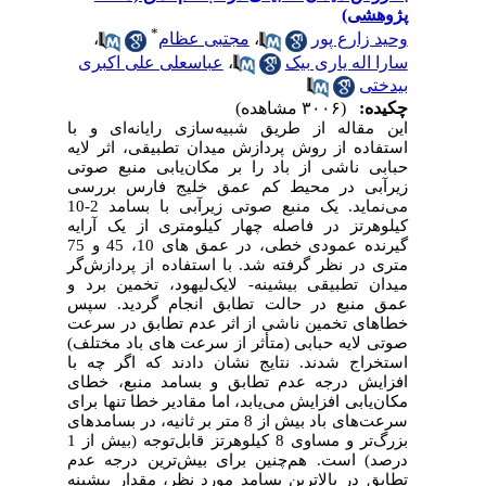
پژوهشی)
*
وحید زارع پور
،
مجتبی عظام
،
سارا اله یاری بیک
،
عباسعلی علی اکبری
بیدختی
چکیده:
(۳۰۰۶ مشاهده)
این مقاله از طریق شبیه‌سازی رایانه‌­ای و با
استفاده از روش پردازش میدان تطبیقی، اثر لایه
حبابی ناشی از باد را بر مکان­‌یابی منبع صوتی
زیرآبی در محیط کم ­عمق خلیج فارس بررسی
می‌نماید. یک منبع صوتی زیرآبی با بسامد 2-10
کیلوهرتز در فاصله چهار کیلومتری از یک آرایه
گیرنده عمودی خطی، در عمق­ های 10، 45 و 75
متری در نظر گرفته شد. با استفاده از پردازش‌گر
میدان تطبیقی بیشینه- لایک‌لیهود، تخمین برد و
عمق منبع در حالت تطابق انجام گردید
.
سپس
خطاهای تخمین ناشی از اثر عدم ‌تطابق در سرعت
صوتی لایه حبابی (متأثر از سرعت­ های باد مختلف)
استخراج شدند. نتایج نشان دادند که اگر چه با
افزایش درجه عدم ‌تطابق و بسامد منبع، خطای
مکان‌یابی افزایش می‌یابد، اما مقادیر خطا تنها برای
سرعت‌های باد بیش از 8 متر بر ثانیه، در بسامد­های
بزرگ‌تر و مساوی 8 کیلوهرتز قابل‌توجه (بیش از 1
درصد) است. هم‌چنین برای بیش‌ترین درجه عدم
‌تطابق در بالاترین بسامد مورد نظر، مقدار بیشینه