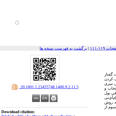
ثبت نام
بازیابی رمز عبور
ورود خودکار
|
برگشت به فهرست نسخه ها
 گفتار
ذف کردن
نی سری
‎ 20.1001.1.23455748.1400.9.2.11.5
تخاب و
فی بول
‌آی‌تی
که روش
مرسوم از
Download citation: