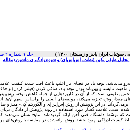
جلد ۹ شماره ۲ صفحات ۱۱۹-۱۱۱
 تحلیل طیفی تکین (تطت- اِس‌اِس‌اِی) و شیوه یادگیری ماشین (مقاله
رو می‌باشد. نوفه باد در فضای باز اغلب باعث افت شدید کیفیت علامت
لیل ماهیت ناایستا و پهن‌باند بودن نوفه باد، صافی کردن (فیلتر کردن) و ح
خمین طیفی است که از آن در کاربردهایی از جمله کاهش نوفه، پیش‌بی
اهای مقدار ویژه تجزیه می‌کند، مولفه‌های اصلی را براساس سهم آن‌ها ان
برمی‌گرداند.
در این پژوهش از روش
اِس‌اِس‌اِی
و الگوریتم کِی-
مینز و صا
ده است. علامت گفتار مورد استفاده‌ در روند پژوهش از دادگان تی‌آی‌اِم
 که توسّط دانشگاه فنی آخن ارائه گردیده‌اند. نتایج نشان می‌دهند 
علامت گفتار را از لحاظ کیفیت ادراکی بهبود بخشد. روش ارائه‌شده در مقایسه با روش‌های 