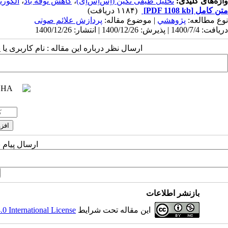
واژه‌های کلیدی:
تحلیل طیفی تکین (اِس‌اِس‌اِی)
،
کاهش نوفه باد
،
الگوری
متن کامل
[PDF 1108 kb]
(۱۱۸۴ دریافت)
نوع مطالعه:
پژوهشي
| موضوع مقاله:
پردازش علائم صوتی
دریافت: 1400/7/4 | پذیرش: 1400/12/26 | انتشار: 1400/12/26
ارسال نظر درباره این مقاله : نام کاربری ی
ارسال پیام 
بازنشر اطلاعات
این مقاله تحت شرایط
 International License