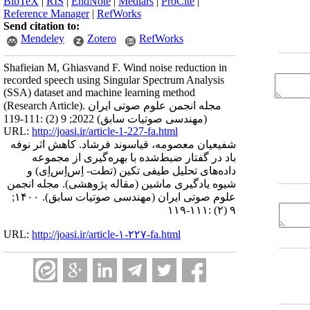
BibTeX
|
RIS
|
EndNote
|
Medlars
|
ProCite
|
Reference Manager
|
RefWorks
Send citation to:
Mendeley
Zotero
RefWorks
Shafieian M, Ghiasvand F. Wind noise reduction in
recorded speech using Singular Spectrum Analysis
(SSA) dataset and machine learning method
(Research Article). مجله انجمن علوم صوتی ایران
(مهندسی صوتیات سابق) 2022; 9 (2) :111-119
URL:
http://joasi.ir/article-1-227-fa.html
شفیعیان معصومه، قیاسوند فرشاد. کاهش اثر نوفه
باد در گفتار ضبط‌شده با بهره‌گیری از مجموعه
داده‌های تحلیل طیفی تکین (تطت- اِس‌اِس‌اِی) و
شیوه یادگیری ماشین (مقاله پژوهشی). مجله انجمن
علوم صوتی ایران (مهندسی صوتیات سابق). ۱۴۰۰;
۹ (۲) :۱۱۱-۱۱۹
URL:
http://joasi.ir/article-۱-۲۲۷-fa.html