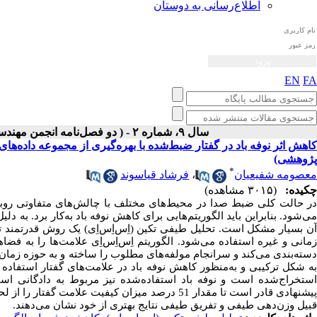
اطلاع‌رسانی به دوستان
EN
FA
سال ۹، شماره ۲ - ( دو فصل‌نامه انجمن مهندسی صوتیات ايران پاییز و زمستان ۱۴۰۰ )
کاهش اثر نوفه باد در گفتار ضبط‌شده با بهره‌گیری از مجموعه داده‌های
پژوهشی)
*
معصومه شفیعیان
،
فرشاد قیاسوند
چکیده:
(۳۰۱۵ مشاهده)
در حالت کلی ضبط صدا در محیط‌های مختلف با چالش‌های متفاوتی روبه‌
می‌شود. بنابراین باید الگوریتم‌هایی برای کاهش نوفه باد به‌کار برد. به د
ن بسیار مشکل است. تحلیل طیفی تکین (
اِس‌اِس‌اِی
) یک روش قدرتمند ت
مانی و غیره استفاده می‌شود. الگوریتم
اِس‌اِس‌اِی علامت‌ها را به فض
سته‌بندی می‌کند و سرانجام مولفه‌های مطلوب را ساخته و به حوزه زمان 
به شکل ترکیبی و به‌منظور کاهش نوفه باد در علامت‌های گفتار استفاده ‌ش
استخراج‌شده است و نوفه باد استفاده‌شده نیز مربوط به دادگانی است
پیشنهادی قادر است تا مقدار 51 درصد میزان کیفیت 
قبیل وزن‌دهی طیفی و تفریق طیفی نتایج بهتری از خود نشان می‌دهند.