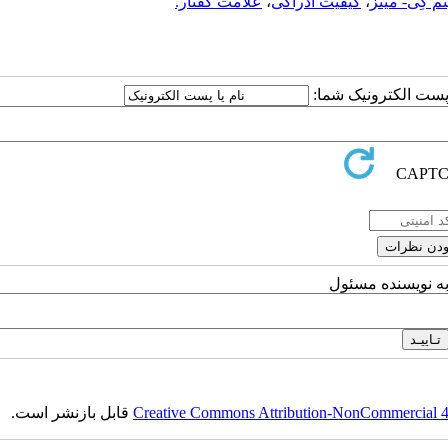
تم کِی- مینز
،
کیفیت ادراکی
،
علامت گفتار.
ا پست الکترونیک شما:
به نویسنده مسئول
Creative Commons Attribution-NonCommercial 4.0
قابل بازنشر است.