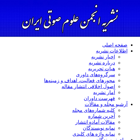
صفحه اصلی
اطلاعات نشریه
اخبار نشریه
درباره نشریه
هیات تحریریه
سرگروه‌های داوری
محورهای فعالیت، اهداف و زمینه‌ها
اصول اخلاقی انتشار مقاله
آمار نشریه
فهرست داوران
آرشیو مجله و مقالات
کلیه شماره‌های مجله
آخرین شماره
مقالات آماده انتشار
نمایه نویسندگان
نمایه واژه های کلیدی
برای نویسندگان