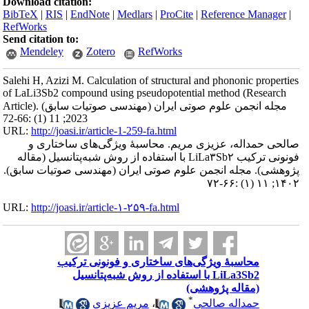
Download citation:
BibTeX
|
RIS
|
EndNote
|
Medlars
|
ProCite
|
Reference Manager
|
RefWorks
Send citation to:
Mendeley
Zotero
RefWorks
Salehi H, Azizi M. Calculation of structural and phononic properties
of LaLi3Sb2 compound using pseudopotential method (Research
Article). مجله انجمن علوم صوتی ایران (مهندسی صوتیات سابق)
2023; 11 (1) :66-72
URL:
http://joasi.ir/article-1-259-fa.html
صالحی حمداله، عزیزی مریم. محاسبۀ ویژگی‌های ساختاری و
فونونی ترکیب LiLa۳Sb۲ با استفاده از روش شبه‌پتانسیل (مقاله
پژوهشی). مجله انجمن علوم صوتی ایران (مهندسی صوتیات سابق).
۱۴۰۲; ۱۱ (۱) :۶۶-۷۲
URL:
http://joasi.ir/article-۱-۲۵۹-fa.html
محاسبۀ ویژگی‌های ساختاری و فونونی ترکیب
LiLa3Sb2 با استفاده از روش شبه‌پتانسیل
(مقاله پژوهشی)
*
حمداله صالحی
،
مریم عزیزی