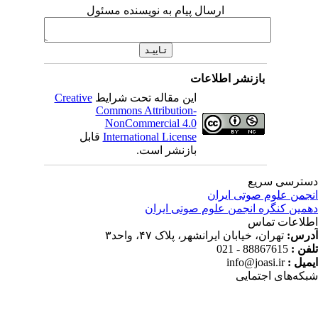
ارسال پیام به نویسنده مسئول
بازنشر اطلاعات
این مقاله تحت شرایط
Creative
Commons Attribution-
NonCommercial 4.0
International License
قابل
بازنشر است.
ترسی سریع
جمن علوم صوتی ایران
مین کنگره انجمن علوم صوتی ایران
لاعات تماس
رس:
تهران، خیابان ایرانشهر، پلاک ۴۷، واحد۳
فن :
88867615 - 021
میل :
info@joasi.ir
که‌های اجتمایی