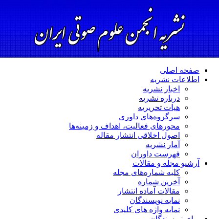
صفحه اصلی
اطلاعات نشریه
اخبار نشریه
درباره نشریه
هیات تحریریه
سرگروه‌های داوری
محورهای فعالیت، اهداف و زمینه‌ها
اصول اخلاقی انتشار مقاله
آمار نشریه
فهرست داوران
آرشیو مجله و مقالات
کلیه شماره‌های مجله
آخرین شماره
مقالات آماده انتشار
نمایه نویسندگان
نمایه واژه های کلیدی
برای نویسندگان