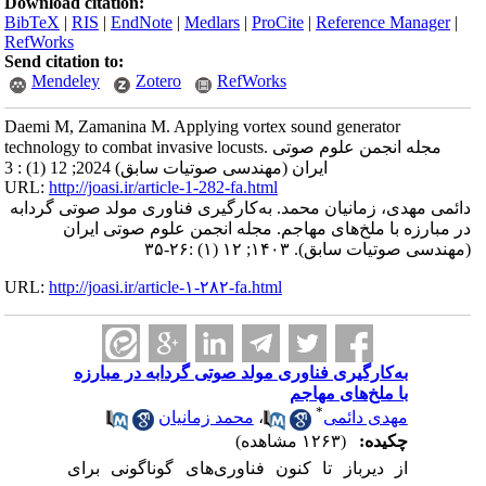
Download citation:
BibTeX
|
RIS
|
EndNote
|
Medlars
|
ProCite
|
Reference Manager
|
RefWorks
Send citation to:
Mendeley
Zotero
RefWorks
Daemi M, Zamanina M. Applying vortex sound generator
technology to combat invasive locusts. مجله انجمن علوم صوتی
ایران (مهندسی صوتیات سابق) 2024; 12 (1) : 3
URL:
http://joasi.ir/article-1-282-fa.html
دائمی مهدی، زمانیان محمد. به‌کارگیری فناوری مولد صوتی گردابه
در مبارزه با ملخ‌های مهاجم. مجله انجمن علوم صوتی ایران
(مهندسی صوتیات سابق). ۱۴۰۳; ۱۲ (۱) :۲۶-۳۵
URL:
http://joasi.ir/article-۱-۲۸۲-fa.html
به‌کارگیری فناوری مولد صوتی گردابه در مبارزه
با ملخ‌های مهاجم
*
مهدی دائمی
،
محمد زمانیان
چکیده:
(۱۲۶۳ مشاهده)
از دیرباز تا کنون فناوری‌های گوناگونی برای