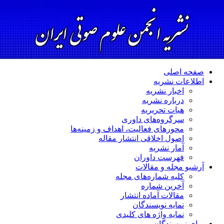
صفحه اصلی
اطلاعات نشریه
اخبار نشریه
درباره نشریه
هیات تحریریه
سرگروه‌های داوری
محورهای فعالیت، اهداف و زمینه‌ها
اصول اخلاقی انتشار مقاله
آمار نشریه
فهرست داوران
آرشیو مجله و مقالات
کلیه شماره‌های مجله
آخرین شماره
مقالات آماده انتشار
نمایه نویسندگان
نمایه واژه های کلیدی
برای نویسندگان