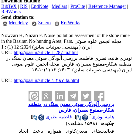
Download citation:
BibTeX
|
RIS
|
EndNote
|
Medlars
|
ProCite
|
Reference Manager
|
RefWorks
Send citation to:
Mendeley
Zotero
RefWorks
Nowzari H, Nazari F. Noise pollution assessment of the stone mine
in the Basiran No-hunting Area, Fars. مجله انجمن علوم صوتی
ایران (مهندسی صوتیات سابق) 2024; 12 (1) : 1
URL:
http://joasi.ir/article-1-287-fa.html
نوذری هانیه، نظری فاطمه. بررسی آلودگی صوتی معدن سنگ در
منطقه شکار-ممنوع‌ بصیران، فارس. مجله انجمن علوم صوتی
ایران (مهندسی صوتیات سابق). ۱۴۰۳; ۱۲ (۱) :۱-۱۴
URL:
http://joasi.ir/article-۱-۲۸۷-fa.html
بررسی آلودگی صوتی معدن سنگ در منطقه
شکار-ممنوع‌ بصیران، فارس
*
هانیه نوذری
،
فاطمه نظری
چکیده:
(۱۵۹۸ مشاهده)
فعالیت‌های معدن‌کاوی همواره باعث ایجاد