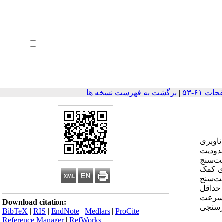
ثبت نام
بازیابی رمز عبور
ورود خودکار
|
برگشت به فهرست نسخه ها
ناوبری
حدودیت
انه‌ ناوبری، سرعت‌سنج
ری کمک
ه از سرعت‌سنج
 حداقل
ن سرعت
Download citation:
ارسنجی
BibTeX
|
RIS
|
EndNote
|
Medlars
|
ProCite
|
Reference Manager
|
RefWorks