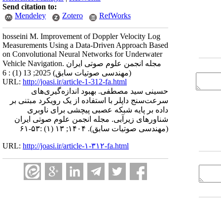
Send citation to:
Mendeley
Zotero
RefWorks
hosseini M. Improvement of Doppler Velocity Log
Measurements Using a Data-Driven Approach Based
on Convolutional Neural Networks for Underwater
Vehicle Navigation. مجله انجمن علوم صوتی ایران
(مهندسی صوتیات سابق) 2025; 13 (1) : 6
URL:
http://joasi.ir/article-1-312-fa.html
حسینی سید مصطفی. بهبود اندازه‌گیری‌های
سرعت‌سنج داپلر با استفاده از یک رویکرد مبتنی بر
داده بر پایه شبکه عصبی پیچشی‌ برای ناوبری
شناورهای زیرآبی. مجله انجمن علوم صوتی ایران
(مهندسی صوتیات سابق). ۱۴۰۴; ۱۳ (۱) :۵۳-۶۱
URL:
http://joasi.ir/article-۱-۳۱۲-fa.html