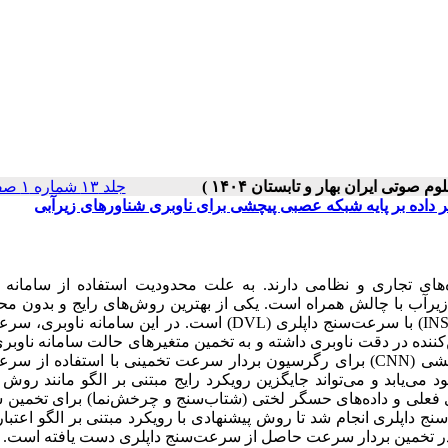
جلد ۱۳ شماره ۱ صفحات ۶۱-۵۳
بر داده بر پایه شبکه عصبی پیچشی‌ برای ناوبری شناورهای زیرآبی
‌های تجاری و نظامی دارند. به علت محدودیت استفاده از سامانه‌ 
ر زیرآب با چالش همراه است. یکی از بهترین روش‌های رایج و بدون م
مکانی برای تعیین موقعیت این شناورها، تلفیق سامانه‌ ناوبری لختی (INS) با سرعت‌سنج داپلری (DVL) است. در این سام
ننده در دقت ناوبری داشته و به تخمین متغیرهای حالت سامانه‌ ناوب
می‌کند. این پژوهش، یک روش مبتنی بر داده بر پایه شبکه عصبی پیچشی (CNN) برای رگرسیون بردار سرعت تخمینی با استفاد
 می‌یابد و می‌تواند جایگزین رویکرد رایج مبتنی بر الگو مانند روش
ری فعلی و داده‌های حسگر لختی (شتاب‌سنج و چرخش‌نما) برای تخمی
ج داپلری انجام شد تا روش پیشنهادی با رویکرد مبتنی بر الگو اعتب