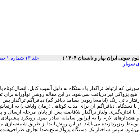
جلد ۱۳ شماره ۱ صفحات ۸۵-۷۷
ی سونار
ورتی که ارتباط تراگذار با دستگاه به دلیل آسیب کابل، اتصال‌کوتاه یا
 هیچ پژواکی نیز دریافت نمی‌شود. در این مقاله روشی نوآورانه برای
ر ذاتی زنگ (ادامه‌داربودن بسامد دیافراگم) دیافراگم تراگذار پس از
 دستگاه، دیافراگم آن برای مدت کوتاهی (زمان واپاشی) به ارتعاش
ا اندازه‌گیری ولتاژ تراگذار بلافاصله پس از پایان مرحله ارسال و 
 هشدارهای لازم را به اپراتور سامانه صادر نمود. رویکرد پیشنهاد
 توسط ریزپردازنده می‌باشد. در این روش ابتدا از طریق شبیه‌سازی م
ی می‌شود. سپس ساختار یک دستگاه پژواک‌سنج-صدا تجاری طراحی‌شده