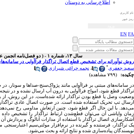
اطلاع‌رسانی به دوستان
EN
FA
سال ۱۳، شماره ۱ - ( دو فصل‌نامه انجمن علوم صوتی ايران بهار و تابستان ۱۴۰۴ )
روش نوآورانه برای تشخیص قطع اتصال تراگذار فراآوایی در سامانه‌ها
*
سعید جعفری
،
نجمه چراغی شیرازی
چکیده:
(۷۹۹ مشاهده)
در سامانه‌های مبتنی بر فراآوایی مانند پژواک‌سنج-صداها و سونار، در ص
تراگذار قطع شود، امواج فراآوایی به درون آب ارسال نشده و در نتیجه
وضعیت وصل یا قطع بودن تراگذار ارائه شده‌است. در این روش، از رفتا
ارسال تپ تحریک استفاده شده است. در صورت اتصال عادی تراگذار با
می‌دهد. با این حال اگر قطع شود، چنین ارتعاش مداومی رخ نمی‌دهد. ب
زمان واپاشی آن می‌توان قطع‌شدن ارتباط تراگذار را تشخیص داده و
آشکارسازی اتصال تراگذار با استفاده از مدارات آنالوگ و پردازش آن
یک تراگذار، فرستنده و گیرنده در نرم‌افزار مولتی‌سیم اعتبارسنج
نویسندگان پیاده‌سازی شده و نتایج ارائه و بحث می‌شود.