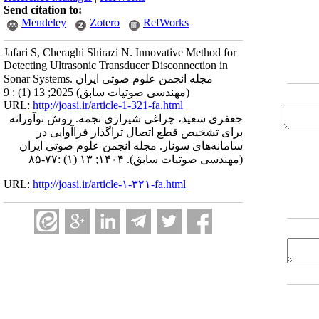
Send citation to:
Mendeley
Zotero
RefWorks
Jafari S, Cheraghi Shirazi N. Innovative Method for
Detecting Ultrasonic Transducer Disconnection in
Sonar Systems. مجله انجمن علوم صوتی ایران
(مهندسی صوتیات سابق) 2025; 13 (1) : 9
URL:
http://joasi.ir/article-1-321-fa.html
جعفری سعید، چراغی شیرازی نجمه. روش نوآورانه
برای تشخیص قطع اتصال تراگذار فراآوایی در
سامانه‌های سونار. مجله انجمن علوم صوتی ایران
(مهندسی صوتیات سابق). ۱۴۰۴; ۱۳ (۱) :۷۷-۸۵
URL:
http://joasi.ir/article-۱-۳۲۱-fa.html