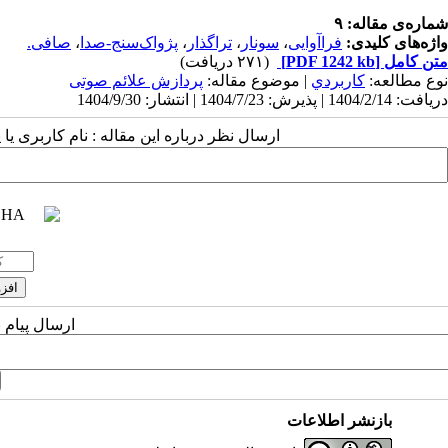
شماره‌ی مقاله: ۹
واژه‌های کلیدی:
فراآوایی
،
سونار
،
تراگذار
،
پژواک‌سنج-صدا
،
صافی‌.
متن کامل
[PDF 1242 kb]
(۲۷۱ دریافت)
نوع مطالعه:
كاربردي
| موضوع مقاله:
پردازش علائم صوتی
دریافت: 1404/2/14 | پذیرش: 1404/7/23 | انتشار: 1404/9/30
ارسال نظر درباره این مقاله : نام کاربری ی
ارسال پیام 
بازنشر اطلاعات