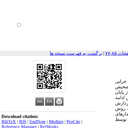
ثبت نام
بازیابی رمز عبور
ورود خودکار
|
برگشت به فهرست نسخه ها
 خرابی
 تشخیص
 پایان
 ادامه
پردازش
ی، روش
دارهای
Download citation:
 توسط
BibTeX
|
RIS
|
EndNote
|
Medlars
|
ProCite
|
Reference Manager
|
RefWorks