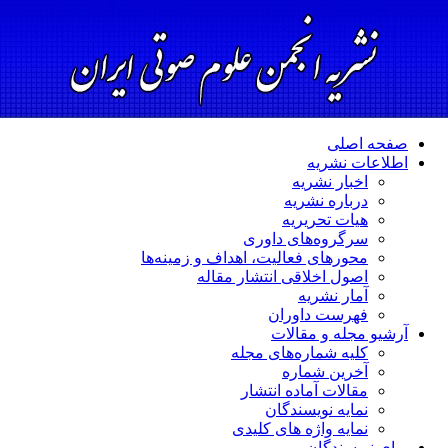
صفحه اصلی
اطلاعات نشریه
اخبار نشریه
درباره نشریه
هیات تحریریه
سرگروه‌های داوری
محورهای فعالیت، اهداف و زمینه‌ها
اصول اخلاقی انتشار مقاله
آمار نشریه
فهرست داوران
آرشیو مجله و مقالات
کلیه شماره‌های مجله
آخرین شماره
مقالات آماده انتشار
نمایه نویسندگان
نمایه واژه های کلیدی
برای نویسندگان