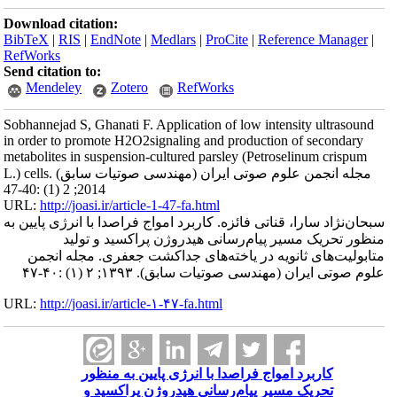
Download citation:
BibTeX
|
RIS
|
EndNote
|
Medlars
|
ProCite
|
Reference Manager
|
RefWorks
Send citation to:
Mendeley
Zotero
RefWorks
Sobhannejad S, Ghanati F. Application of low intensity ultrasound
in order to promote H2O2signaling and production of secondary
metabolites in suspension-cultured parsley (Petroselinum crispum
L.) cells. مجله انجمن علوم صوتی ایران (مهندسی صوتیات سابق)
2014; 2 (1) :40-47
URL:
http://joasi.ir/article-1-47-fa.html
سبحان‌نژاد سارا، قناتی فائزه. کاربرد امواج فراصدا با انرژی پایین به
منظور تحریک مسیر پیام‌رسانی هیدروژن ‌پراکسید و تولید
متابولیت‌های ثانویه در یاخته‌های جداکشت جعفری. مجله انجمن
علوم صوتی ایران (مهندسی صوتیات سابق). ۱۳۹۳; ۲ (۱) :۴۰-۴۷
URL:
http://joasi.ir/article-۱-۴۷-fa.html
کاربرد امواج فراصدا با انرژی پایین به منظور
تحریک مسیر پیام‌رسانی هیدروژن ‌پراکسید و