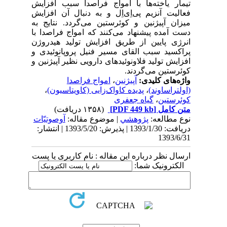
تیمار یاخته‌ها با امواج فراصدا سبب افزایش
فعالیت آنزیم پی‌اِی‌اِل و به دنبال آن افزایش
میزان آپیژنین و کوئرستین می‌گردد. نتایج به
دست آمده پیشنهاد می‌کنند که امواج فراصدا با
انرژی پایین از طریق افزایش تولید هیدروژن
پراکسید سبب القای مسیر فنیل پروپانوئیدی و
افزایش تولید فلاونوئیدهای دارویی نظیر آپیژنین و
کوئرستین می‌گردند.
واژه‌های کلیدی:
آپیژنین
،
امواج فراصدا
(اولتراساوند)
،
پدیده کاواک‌زایی (کاویتاسیون)
،
کوئرستین
،
گیاه جعفری
متن کامل
[PDF 449 kb]
(۱۳۵۸ دریافت)
نوع مطالعه:
پژوهشي
| موضوع مقاله:
آوصوتیّات
دریافت: 1393/1/30 | پذیرش: 1393/5/20 | انتشار:
1393/6/31
ارسال نظر درباره این مقاله : نام کاربری یا پست
الکترونیک شما: