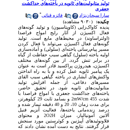
تولید متابولیت‌های ثانویه در یاخته‌های جداکشت
جعفری
*
سارا سبحان‌نژاد
،
فائزه قناتی
چکیده:
(۹۰۳۰ مشاهده)
پدیده کاواک‌زایی (کاویتاسیون) و تولید گونه‌های
فعال اکسیژن از آثار رایج امواج فراصدا
(اولتراساوند) در محیط‌های مایع است. تولید
گونه‌های فعال اکسیژن می‌تواند با فعال کردن
مسیر پیام‌رسانی یاخته‌ای (سلولی) و آماده‌سازی
اولیه یاخته (سلول) گیاهی سبب حفاظت از گیاه
در برابر تنش گردد. از بین گونه‌های مختلف
اکسیژن، هیدروژن پراکسید قادر است به عنوان
یک پیامبر ثانویه عمل کرده و با به راه انداختن
واکنش‌های آبشاری در یاخته گیاهی سبب القای
مسیرهای دفاعی، از جمله افزایش تولید
متابولیت‌های ثانویه شود. در تحقیق حاضر،
یاخته‌های جداکشت جعفری با امواج فراصدا با
شدت 455 2mW/cm و بسامد ثابت 29 کیلوهرتز،
برای مدت زمان 10، 20 و 40 دقیقه تیمار شده و
درصد زنده‌مانی یاخته‌ها، فعالیت آنزیم فنیل
آلانین آمونیالیاز‌، میزان 2O2H و محتوای
فلاونوئیدهای آپیژنین و کوئرستین مورد سنجش
قرار گرفتند. نتایج به دست آمده نشان دادند که