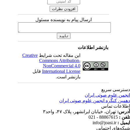
ارسال پیام به نویسنده مسئول
بازنشر اطلاعات
این مقاله تحت شرایط
Creative
Commons Attribution-
NonCommercial 4.0
International License
قابل
بازنشر است.
ترسی سریع
جمن علوم صوتی ایران
مین کنگره انجمن علوم صوتی ایران
لاعات تماس
رس:
تهران، خیابان ایرانشهر، پلاک ۴۷، واحد۳
فن :
88867615 - 021
میل :
info@joasi.ir
که‌های اجتمایی