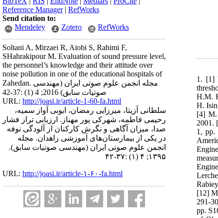
BibTeX
|
RIS
|
EndNote
|
Medlars
|
ProCite
|
Reference Manager
|
RefWorks
Send citation to:
Mendeley
Zotero
RefWorks
Soltani A, Mirzaei R, Aiobi S, Rahimi F,
SHahrakipour M. Evaluation of sound pressure level,
the personnel’s knowledge and their attitude over
noise pollution in one of the educational hospitals of
1. [1]
Zahedan. مجله انجمن علوم صوتی ایران (مهندسی
thresh
صوتیات سابق) 2016; 4 (1) :37-42
H.M. H
URL:
http://joasi.ir/article-1-60-fa.html
H. Isin
سلطانی آزیتا، میرزایی رمضان، ایوبی آواز سمیه،
[4] M.
رحیمی فاطمه، شهرکی پور مهناز. ارزیابی تراز فشار
2001. 
صدا، میزان آگاهی و نگرش کارکنان از آلودگی نوفه
1, pp.
در یکی از بیمارستان‌های آموزشی زاهدان. مجله
Americ
انجمن علوم صوتی ایران (مهندسی صوتیات سابق).
Engine
۱۳۹۵; ۴ (۱) :۳۷-۴۲
measur
Engine
URL:
http://joasi.ir/article-۱-۶۰-fa.html
Lerche
Rabiey
[12] M
291-303
pp. S1