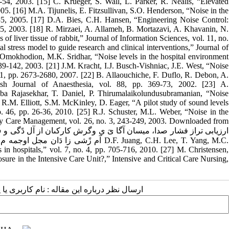
4, 2003. [15] C. Krueger, S. Wall, L. Parker, R. Nealis, “Elevated
5. [16] M.A. Tijunelis, E. Fitzsullivan, S.O. Henderson, “Noise in the
5, 2005. [17] D.A. Bies, C.H. Hansen, “Engineering Noise Control:
, 2003. [18] R. Mirzaei, A. Allameh, B. Mortazavi, A. Khavanin, N.
of liver tissue of rabbit,” Journal of Information Sciences, vol. 11, no.
 stress model to guide research and clinical interventions,” Journal of
Omokhodion, M.K. Sridhar, “Noise levels in the hospital environment
39-142, 2003. [21] J.M. Kracht, I.J. Busch-Vishniac, J.E. West, “Noise
21, pp. 2673-2680, 2007. [22] B. Allaouchiche, F. Duflo, R. Debon, A.
tish Journal of Anaesthesia, vol. 88, pp. 369-73, 2002. [23] A.
ba Rajasekhar, T. Daniel, P. Thirumalaikolundusubramanian, “Noise
4] R.M. Elliott, S.M. McKinley, D. Eager, “A pilot study of sound levels
no. 46, pp. 26-36, 2010. [25] R.J. Schuster, M.L. Weber, “Noise in the
tory Care Management, vol. 26, no. 3, 243-249, 2003. Downloaded from
 in hospitals,” vol. 7, no. 4, pp. 705-716, 2010. [27] M. Christensen,
ure in the Intensive Care Unit?,” Intensive and Critical Care Nursing,
ارسال نظر درباره این مقاله : نام کاربری :