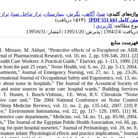
ترا.
،
تراز تداخل صدا
،
بیمارستان
،
نگرش
،
آگاهی
،
صدا
واژه‌های کلیدی:
(۱۵۶۳ دریافت)
[PDF 551 kb]
متن کامل
|
كاربردي
نوع مطالعه:
دریافت: 1394/2/4 | پذیرش: 1395/1/20 | انتشار: 1395/6/31
فهرست منابع
R. Mirzaee, M. Akbari, “Protective effects of α-Tocopherol on ABR
rnal of Pharmaceutical Research, vol. 10, no. 2, pp. 339-346, 2011. [2]
lth Care Workers: A Practical Guide,” Elsevier, pp. 1–113, 1999. [3]
e from the past 25 years,” Noise Health, vol. 6, no. 22, pp. 5-13, 2004.
rtments,” Journal of Emergency Nursing, vol. 27, no. 1, pp. 23-26,
ernational Journal of Occupational Safety and Ergonomics, vol. 13, no.
about noise in hospitals,” The Journal of the Acoustical Society of
and noise sources in acute care hospital wards,” Building Services
 T. Hunter, I. Busch-Vishniac, J.E. West, R.V. Chivukula “Noise
ensive care unit,” The 2004 National Conference on Noise Control
 Sleep Medicine Reviews, vol. 11, no. 2, pp. 135-142, 2007. [10] P.
ve,” Environment Internationa, vol. 22, pp. 117- 129, 1995. [11] M.
tensive care departments,” Medicine, vol. 54, no. 51, pp. 85-90, 2004.
s,” The Journal of the Egyptian Public Health Association, vol. 66, pp.
 for quiet hospital nurseries,” Journal of Perinatology, vol. 20, no. 8,
ature infant: Physiological effects and practice implications,” Journal