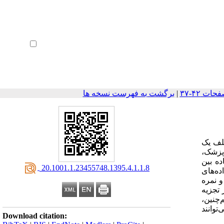
ثبت نام
بازیابی رمز عبور
ورود خودکار
برگشت به فهرست نسخه ها
|
تلف یک
زان آگاهی و نگرش 29 پزشک
63 ه بین
‎ 20.1001.1.23455748.1395.4.1.1.8
ه است، و داده‌های
و نمره
 تجزیه
م‌چنین
56 نند
Download citation: