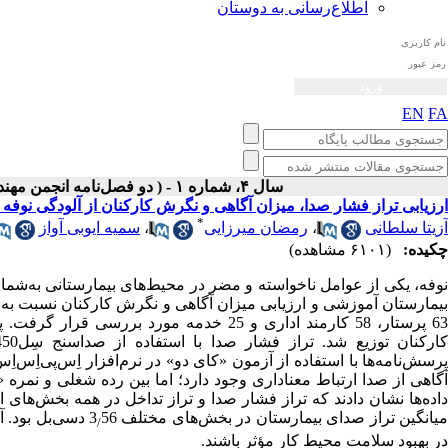
اطلاع‌رسانی به دوستان
EN
FA
سال ۴، شماره ۱ - ( دو فصل‌نامه انجمن مهندسی صوتیات ايران بهار و تابستان ۱۳۹۵ )
ارزیابی تراز فشار صدا، میزان آگاهی و نگرش کارکنان از آلودگی نوفه 
*
سمیه ایوبی آواز
،
رمضان میرزایی
،
آزیتا سلطانی
چکیده:
(۶۱۰۱ مشاهده)
نوفه، یکی از عوامل ناخواسته و مضر در محیط‌های بیمارستانی به‌شما
بیمارستان آموزشی و ارزیابی میزان آگاهی و نگرش کارکنان نسبت به
پرستار، 58 کارمند اداری و 25 خدمه مورد بر
در نرم‌افزار اِس‌پی‌اِس‌.
»
کای دو
«
رسش‌نامه‌ها با استفاده از آزمون
آگاهی از صدا ارتباط معنا‌داری وجود دارد؛ اما بین رده شغلی و نمره «
اده‌ها نشان دادند که
تراز فشار صدا و تراز تداخل در همه بخش‌های ان،
یانگین تراز صدای بیمارستان در بخش‌های مختلف 3
دسی‌بل بود. آگ
/
در بهبود سلامت محیط کار مؤثر باشند.