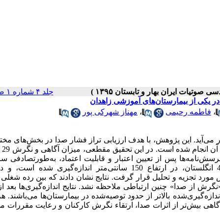
جلد ۴ شماره ۱ صفحات ۴۲-۳۷
در یکی از بیمارستان‌های آموزشی زاهدان
مهناز شهرکی پور
،
فاطمه رحیمی
،
ر می‌آید. این پژوهش، با هدف ارزیابی تراز فشار صدا در بخش‌های مخ
می،
،
در این تحقیق مقطعی
 آن انجام شده است
رسی قرار گرفت. پرسش‌نامه‌ها پس از تعیین اعتبار و قابلیت اعتماد، به‌طورتصادفی ساد
کارکنان توزیع شد. تراز فشار صدا با استفاده از صداسنج سِل450 انگلستان، در ارتفاع 150 سانتی‌متر اندازه‌گیری شد
اِس مورد تجزیه و تحلیل قرار گرفت
نتایج نشان دادند که بین رده شغلی 
نگرش از صدا» چنین ارتباطی ملاحظه نشد. نتایج اندازه‌گیری‌ها بعد از
دازه‌گیری‌شده بالاتر از حدود توصیه‌شده در بیمارستان‌ها می‌باشند. ه
اهی بیش‌تر از اثرات صدا، ارتقاء نگرش کارکنان و رعایت مقررات می‌توا