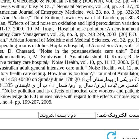
tetric, Gynecologic & Neonatal Nursing (JOGNN), vol. 32, pp. 447-5
levels within a busy NICU,” Neonatal Network, vol. 24, pp. 33- 37, 200
merican Journal of Emergency Medicine, vol. 23, no. 3, pp. 332-33
 And Practice,” Third Edition, Unwin Hyman Ltd. Londen, pp. 80- 85
n, “Effects of loud noise on oxidation and lipid peroxidation variations 
 11-17, 2009. [19] M. Tropf, “Hospital noise pollution: An environmental
tory Care Management, vol. 26, no. 3, pp. 243-249, 2003. [20] F.O. 
dan,” African Journal of Medicine and Medical Sciences, vol. 32, pp. 1
 operating rooms of Johns Hopkins hospital,” J Acoust Soc Am, vol. 1
et, D. Chassard, “Noise in the postanaesthesia care unit,” Bri
kumaradithyaa, M. Srinivasan, I. Ananthalakshmi, D. Kumar, R. Je
in a tertiary care hospital,” Noise Health, vol. 10, pp. 11-13, 2008. [2
Australian adult general intensive care unit,” Noise Health, vol. 12, 
tory health care setting. How loud is too loud?,” Journal of Ambula
+0430 on Sunday June 17th 2018 ارزیابی تراز فشار صدا، میسان آگا یَ ي وگرش کارکىان از آل دًگی و فً در یکی از بیمارستان اَی
 “Noise pollution and its effects on medical care workers and patients
knowledge do ICU nurses have with regard to the effects of noise expos
1, no. 4, pp. 199-207, 2005.
یا پست الکترونیک شما