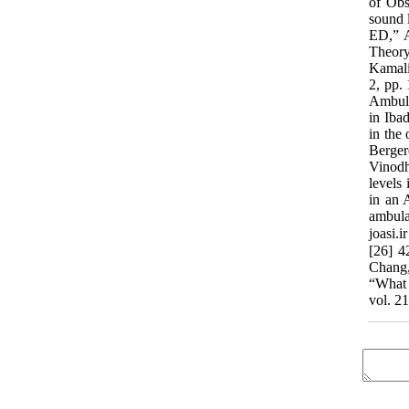
of Obs
sound 
ED,” A
Theory
Kamalia
2, pp.
Ambula
in Iba
in the
Berger
Vinodh
levels 
in an 
ambula
joasi.ir at 14:58 
آم زًشی زا دَان مجل اوجمه م ىُدسی ص تًیات ایران/ سال چ اُرم/ شمار 1 / ب اُر ي تابستان 1335 42 [26] D.F. Juang, C.H. Lee, T. Yang, M.C.
Chang,
“What 
vol. 2