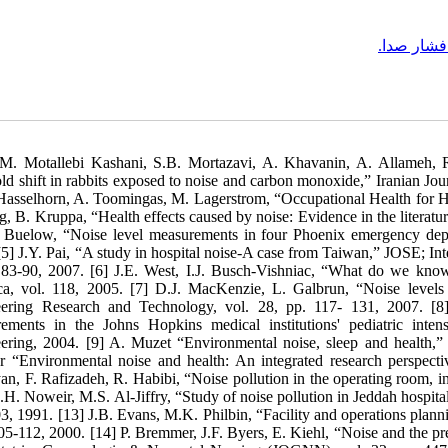
ز فشار صدا
 M. Motallebi Kashani, S.B. Mortazavi, A. Khavanin, A. Allameh, 
old shift in rabbits exposed to noise and carbon monoxide,” Iranian Jou
asselhorn, A. Toomingas, M. Lagerstrom, “Occupational Health for Hea
g, B. Kruppa, “Health effects caused by noise: Evidence in the literatur
 Buelow, “Noise level measurements in four Phoenix emergency depa
[5] J.Y. Pai, “A study in hospital noise-A case from Taiwan,” JOSE; Int
 83-90, 2007. [6] J.E. West, I.J. Busch-Vishniac, “What do we know 
a, vol. 118, 2005. [7] D.J. MacKenzie, L. Galbrun, “Noise levels 
ering Research and Technology, vol. 28, pp. 117- 131, 2007. [8]
ements in the Johns Hopkins medical institutions' pediatric int
ering, 2004. [9] A. Muzet “Environmental noise, sleep and health,”
r “Environmental noise and health: An integrated research perspecti
an, F. Rafizadeh, R. Habibi, “Noise pollution in the operating room, in
.H. Noweir, M.S. Al-Jiffry, “Study of noise pollution in Jeddah hospital
, 1991. [13] J.B. Evans, M.K. Philbin, “Facility and operations planning
05-112, 2000. [14] P. Bremmer, J.F. Byers, E. Kiehl, “Noise and the prem