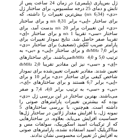
ژل بس‌پاری (پلیمری) در زمان 24 ساعت پس از
تابش و دمای 25 درجه سلسیوس، برای ساختار ژل
«دی» (6
34
) بیش‌ترین تغییرات را داشته، که
m/s
/
برای ساختار «اِیی» برابر 8
31
و برای ساختار
m/s
/
«دی» این تغییرات برابر
20
بدست آمد، برای
m/s
ساختار «سی» تقریبا 1
و برای ساختار «اِی»
m/s
تقریبا صفر حاصل شد. نتایج نمودار تغییرات برای
پارامتر ضریب تُنُکِش (تضعیف) برای ساختار «دی»
برابر 7
0
و برای ساختار «اِیی» و «بی» به
db/MHz
/
ترتیب 5
0 و 4
0
می‌باشند. برای ساختارهای
db/MHz
/
/
«اِی» و «سی» نیز این مقادیر تقریبا 2
0
db/MHz
/
تعیین شدند. مقادیر تغییرات تعیین‌شده برای نمودار
شاخص کیفی برای ساختار «دی» برابر 10 و برای
«اِیی» برابر 6
7 هستند و برای ساختارهای «اِی»،
/
«بی» و «سی» به ترتیب برابر 4
0، 7
4 و صفر
/
/
می‌باشند. بهترین ساختار در این بررسی ژل «دی»
بوده که بیشترین تغییرات پارامترهای صوتی را
داشته است. هم‌چنین، با بررسی ساختارهای 5
نمونه ژل، با افزایش مقدار ژلاتین در ساختار ژل‌ها
حساسیت افزایش می‌یابد. بعلاوه، در ساختارهایی
که از ترکیبات اسید اسکوربیک، سولفات مس و
متااکریلیک اسید استفاده نشده، پارامترهای صوتی
به افزایش دُز تغییرات محسوسی نشان ندادند.