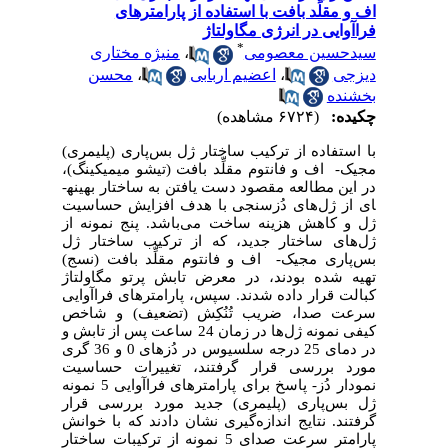
اف و مقلِّد بافت با استفاده از پارامترهای
فراآوایی در انرژی مگاولتاژ
*
سیدحسین معصومی
،
منیژه مختاری
دیزجی
،
اعضیم اربابی
،
محسن
بخشنده
چکیده:
(۶۷۲۴ مشاهده)
با استفاده از ترکیب ساختار ژل بس‌پاری (پلیمری)
مجیک-
اف و فانتوم مقلِّد بافت (تیشو میمیکینگ)،
در این مطالعه مقصود دست یافتن به ساختار بهینه­
ای از ژل‌های دُزسنجی با هدف افزایش حساسیت
ژل و کاهش هزینه ساخت می‌باشد. پنج نمونه از
ژل‌های ساختار جدید، که از ترکیب ساختار ژل
بس‌پاری مجیک-
اف و فانتوم مقلِّد بافت (نسج)
تهیه شده بودند، در معرض تابش پرتو مگاولتاژ
کبالت قرار داده شدند. سپس، پارامترهای فراآوایی
سرعت صدا، ضریب تُنُکِش (تضعیف) و شاخص
کیفی نمونه ژل‌ها در زمان 24 ساعت پس از تابش و
در دمای 25 درجه سلسیوس در دُزهای 0 و 36 گری
مورد بررسی قرار گرفتند، تغییرات حساسیت
نمودار دُز- پاسخ برای پارامترهای فراآوایی 5 نمونه
ژل بس‌پاری (پلیمری) جدید مورد بررسی قرار
گرفتند.
نتایج اندازه‌گیری نشان دادند که با خوانش
پارامتر سرعت صدای 5 نمونه از ترکیبات ساختار