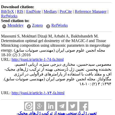
Download citation:
BibTeX
|
RIS
|
EndNote
|
Medlars
|
ProCite
|
Reference Manager
|
RefWorks
Send citation to:
Mendeley
Zotero
RefWorks
Masoumi S, Mokhtari Dizaji M, Arbabi A, Bakhshandeh M.
Determination optimal gel dosimetry of the MAGIC-f and Tissue
Mimicking composition using ultrasonic parameters in megavoltage
energy. مجله انجمن علوم صوتی ایران (مهندسی صوتیات سابق)
2016; 3 (2) :10-18
URL:
http://joasi.ir/article-1-74-fa.html
معصومی سیدحسین، مختاری دیزجی منیژه، اربابی اعضیم،
بخشنده محسن. تعیین ژل دُزسنجی بهینه از ترکیب ژل‌های مجیک-
اف و مقلِّد بافت با استفاده از پارامترهای فراآوایی در انرژی
مگاولتاژ. مجله انجمن علوم صوتی ایران (مهندسی صوتیات سابق).
۱۳۹۴; ۳ (۲) :۱۰-۱۸
URL:
http://joasi.ir/article-۱-۷۴-fa.html
تعیین ژل دُزسنجی بهینه از ترکیب ژل‌های مجیک-