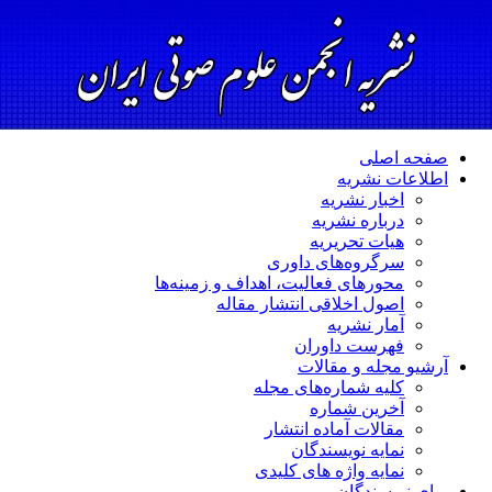
صفحه اصلی
اطلاعات نشریه
اخبار نشریه
درباره نشریه
هیات تحریریه
سرگروه‌های داوری
محورهای فعالیت، اهداف و زمینه‌ها
اصول اخلاقی انتشار مقاله
آمار نشریه
فهرست داوران
آرشیو مجله و مقالات
کلیه شماره‌های مجله
آخرین شماره
مقالات آماده انتشار
نمایه نویسندگان
نمایه واژه های کلیدی
برای نویسندگان