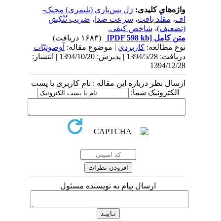
واژه‌های کلیدی:
ژل بس‌پاری (پلیمری) مجیک-
اف
،
مقلِّد بافت
،
سرعت صدا
،
ضریب تُنُکِش
(تضعیف)
،
شاخص کیفی.
متن کامل
[PDF 598 kb]
(۱۶۸۳ دریافت)
نوع مطالعه:
كاربردي
| موضوع مقاله:
آوصوتیّات
دریافت: 1394/5/28 | پذیرش: 1394/10/20 | انتشار:
1394/12/28
ارسال نظر درباره این مقاله : نام کاربری یا پست
الکترونیک شما:
ارسال پیام به نویسنده مسئول