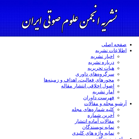
صفحه اصلی
اطلاعات نشریه
اخبار نشریه
درباره نشریه
هیات تحریریه
سرگروه‌های داوری
محورهای فعالیت، اهداف و زمینه‌ها
اصول اخلاقی انتشار مقاله
آمار نشریه
فهرست داوران
آرشیو مجله و مقالات
کلیه شماره‌های مجله
آخرین شماره
مقالات آماده انتشار
نمایه نویسندگان
نمایه واژه های کلیدی
برای نویسندگان