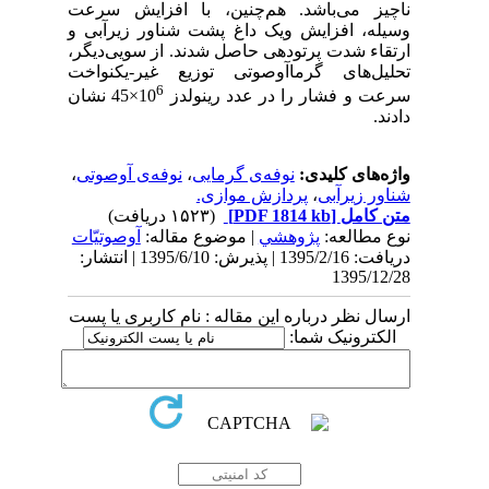
ناچیز می‌باشد. هم‌چنین، با افزایش سرعت
وسیله، افزایش ویک داغ پشت شناور زیرﺁبی و
ارتقاء شدت پرتودهی حاصل شدند. از سویی‌دیگر،
تحلیل‌های گرماآوصوتی توزیع غیر-یکنواخت
6
سرعت و فشار را در عدد رینولدز 10
×45 نشان
دادند.
واژه‌های کلیدی:
نوفه‌ی گرمایی
،
نوفه‌ی آوصوتی
،
شناور زیرﺁبی
،
پردازش موازی.
متن کامل
[PDF 1814 kb]
(۱۵۲۳ دریافت)
نوع مطالعه:
پژوهشي
| موضوع مقاله:
آوصوتیّات
دریافت: 1395/2/16 | پذیرش: 1395/6/10 | انتشار:
1395/12/28
ارسال نظر درباره این مقاله : نام کاربری یا پست
الکترونیک شما: