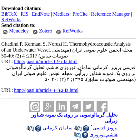
Download citation:
BibTeX
|
RIS
|
EndNote
|
Medlars
|
ProCite
|
Reference Manager
|
RefWorks
Send citation to:
Mendeley
Zotero
RefWorks
Ghadimi P, Kermani S, Noruzi H. Thermohydroacoustic Analysis
of an Underwater Vessel. مجله انجمن علوم صوتی ایران (مهندسی
صوتیات سابق) 2017; 4 (2) :40-50
URL:
http://joasi.ir/article-1-95-fa.html
قدیمی پرویز، کرمانی سامان، نوروزی هاشم. تحلیل گرماآوصوتی
بر روی یک نمونه شناور زیرﺁبی. مجله انجمن علوم صوتی ایران
(مهندسی صوتیات سابق). ۱۳۹۵; ۴ (۲) :۴۰-۵۰
URL:
http://joasi.ir/article-۱-۹۵-fa.html
تحلیل گرماآوصوتی بر روی یک نمونه شناور
زیرﺁبی
*
پرویز قدیمی
،
سامان کرمانی
،
هاشم نوروزی