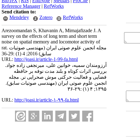
BibTeX
|
RIS
|
EndNote
|
Medlars
|
ProCite
|
Reference Manager
|
RefWorks
Send citation to:
Mendeley
Zotero
RefWorks
Arezoomandan S, Khavanin A, Mirnajafizade J. A
survey on the effects of long term and short term
noise on spatial memory and locomotor activity of
rat. مجله انجمن علوم صوتی ایران (مهندسی صوتیات
سابق) 2016; 4 (1) :29-36
URL:
http://joasi.ir/article-1-99-fa.html
آرزومندان سمیه، خوانین علی، میرنجفی زاده جواد.
بررسی اثرات کوتاه و بلند مدت نوفه بر حافظه
فضایی و فعالیت حرکتی موش صحرایی نر. مجله
انجمن علوم صوتی ایران (مهندسی صوتیات سابق).
۱۳۹۵; ۴ (۱) :۲۹-۳۶
URL:
http://joasi.ir/article-۱-۹۹-fa.html