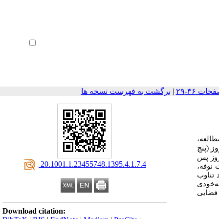
ثبت نام
بازیابی رمز عبور
ورود خودکار
|
برگشت به فهرست نسخه ها
طالعه،
 گروه در معرض مواجهه به ‌مدت 21 روز (پنج
روز پس
‎ 20.1001.1.23455748.1395.4.1.7.4
 نوفه،
 تناوب
ه‌خودی
 فضایی
Download citation: