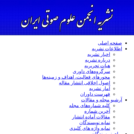
صفحه اصلی
اطلاعات نشریه
اخبار نشریه
درباره نشریه
هیات تحریریه
سرگروه‌های داوری
محورهای فعالیت، اهداف و زمینه‌ها
اصول اخلاقی انتشار مقاله
آمار نشریه
فهرست داوران
آرشیو مجله و مقالات
کلیه شماره‌های مجله
آخرین شماره
مقالات آماده انتشار
نمایه نویسندگان
نمایه واژه های کلیدی
برای نویسندگان