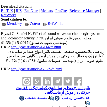
Download citation:
BibTeX
|
RIS
|
EndNote
|
Medlars
|
ProCite
|
Reference Manager
|
RefWorks
Send citation to:
Mendeley
Zotero
RefWorks
Riyazi G, Shafiei N. Effect of sound waves on cholinergic system
and locomotor activity in rat. مجله انجمن علوم صوتی ایران
(مهندسی صوتیات سابق) 2017; 5 (1) :35-41
URL:
http://joasi.ir/article-1-114-fa.html
ریاضی غلامحسین، شفیعی نفیسه. تاثیر امواج صدا بر سامانه‌ی
کولینرژیک و فعالیت حرکتی در موش آزمایشگاهی. مجله انجمن
علوم صوتی ایران (مهندسی صوتیات سابق). ۱۳۹۶; ۵ (۱) :۳۵-۴۱
URL:
http://joasi.ir/article-۱-۱۱۴-fa.html
تاثیر امواج صدا بر سامانه‌ی کولینرژیک و فعالیت
حرکتی در موش آزمایشگاهی
*
غلامحسین ریاضی
،
نفیسه شفیعی