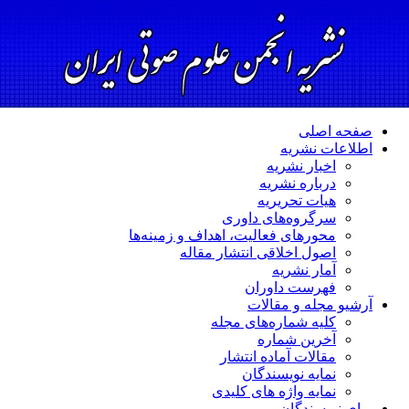
صفحه اصلی
اطلاعات نشریه
اخبار نشریه
درباره نشریه
هیات تحریریه
سرگروه‌های داوری
محورهای فعالیت، اهداف و زمینه‌ها
اصول اخلاقی انتشار مقاله
آمار نشریه
فهرست داوران
آرشیو مجله و مقالات
کلیه شماره‌های مجله
آخرین شماره
مقالات آماده انتشار
نمایه نویسندگان
نمایه واژه های کلیدی
برای نویسندگان