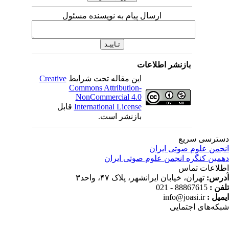
ارسال پیام به نویسنده مسئول
بازنشر اطلاعات
این مقاله تحت شرایط
Creative
Commons Attribution-
NonCommercial 4.0
International License
قابل
بازنشر است.
ترسی سریع
جمن علوم صوتی ایران
مین کنگره انجمن علوم صوتی ایران
لاعات تماس
رس:
تهران، خیابان ایرانشهر، پلاک ۴۷، واحد۳
فن :
88867615 - 021
میل :
info@joasi.ir
که‌های اجتمایی