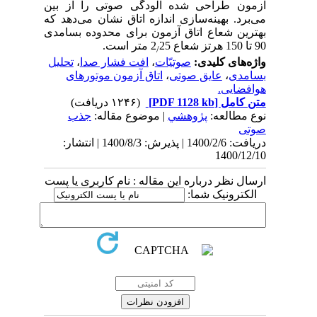
آزمون طراحی شده آلودگی صوتی را از بین
می‌برد. بهینه‌سازی اندازه اتاق نشان می‌دهد که
بهترین شعاع اتاق آزمون برای محدوده بسامدی
90 تا 150 هرتز شعاع 2
25 متر است.
/
واژه‌های کلیدی:
صوتیّات
،
افت فشار صدا
،
تحلیل
بسامدی
،
عایق صوتی
،
اتاق آزمون موتورهای
هوافضایی.
متن کامل
[PDF 1128 kb]
(۱۲۴۶ دریافت)
نوع مطالعه:
پژوهشي
| موضوع مقاله:
جذب‌
صوتی
دریافت: 1400/2/6 | پذیرش: 1400/8/3 | انتشار:
1400/12/10
ارسال نظر درباره این مقاله : نام کاربری یا پست
الکترونیک شما: