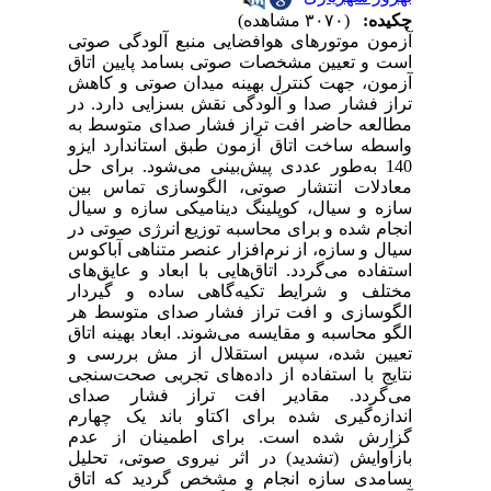
چکیده:
(۳۰۷۰ مشاهده)
آزمون موتورهای هوافضایی منبع آلودگی صوتی
است و تعیین مشخصات صوتی بسامد پایین اتاق
آزمون، جهت کنترل بهینه میدان صوتی و کاهش
تراز فشار صدا و آلودگی نقش بسزایی دارد. در
مطالعه حاضر افت تراز فشار صدای متوسط به
واسطه ساخت اتاق آزمون طبق استاندارد ایزو
140 به‎‌طور عددی پیش‌بینی می‌شود. برای حل
معادلات انتشار صوتی، الگو‌سازی تماس بین
سازه و سیال، کوپلینگ دینامیکی سازه و سیال
انجام شده و برای محاسبه توزیع انرژی صوتی در
سیال و سازه، از نرم‌افزار عنصر متناهی آباکوس
استفاده می‌گردد. اتاق‌هایی با ابعاد و عایق‌های
مختلف و شرایط تکیه‌گاهی ساده و گیردار
الگو‌سازی و افت تراز فشار صدای متوسط هر
الگو محاسبه و مقایسه می‌شوند. ابعاد بهینه اتاق
تعیین شده، سپس استقلال از مش بررسی و
نتایج با استفاده از داده‌های تجربی صحت‌سنجی
می‌گردد. مقادیر افت تراز فشار صدای
اندازه‌گیری شده برای اکتاو باند یک چهارم
گزارش شده است. برای اطمینان از عدم
بازآوایش (تشدید) در اثر نیروی صوتی، تحلیل
بسامدی سازه انجام و مشخص گردید که اتاق