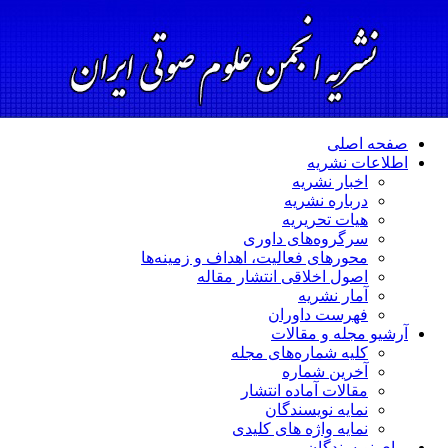
صفحه اصلی
اطلاعات نشریه
اخبار نشریه
درباره نشریه
هیات تحریریه
سرگروه‌های داوری
محورهای فعالیت، اهداف و زمینه‌ها
اصول اخلاقی انتشار مقاله
آمار نشریه
فهرست داوران
آرشیو مجله و مقالات
کلیه شماره‌های مجله
آخرین شماره
مقالات آماده انتشار
نمایه نویسندگان
نمایه واژه های کلیدی
برای نویسندگان