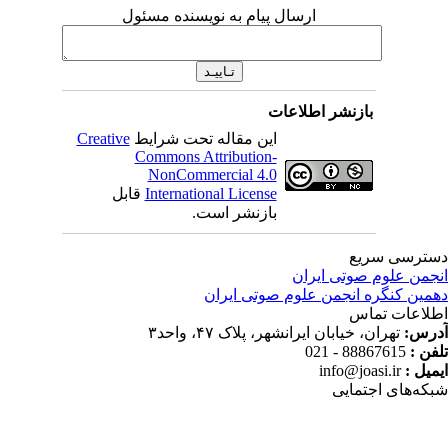
ارسال پیام به نویسنده مسئول
بازنشر اطلاعات
این مقاله تحت شرایط
Creative
Commons Attribution-
NonCommercial 4.0
International License
قابل
بازنشر است.
ترسی سریع
جمن علوم صوتی ایران
مین کنگره انجمن علوم صوتی ایران
لاعات تماس
رس:
تهران، خیابان ایرانشهر، پلاک ۴۷، واحد۳
فن :
88867615 - 021
میل :
info@joasi.ir
که‌های اجتمایی