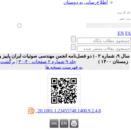
اطلاع‌رسانی به دوستان
ثبت نام
بازیابی رمز عبور
ورود خودکار
EN
F
سال ۹، شماره ۲ - ( دو فصل‌نامه انجمن مهندسی صوتیات ايران پاییز و
زمستان ۱۴۰۰ )
جلد ۹ شماره ۲ صفحات ۴۰-۳۰
|
برگشت
به فهرست نسخه ها
‎ 20.1001.1.23455748.1400.9.2.4.8