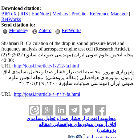
Download citation:
BibTeX
|
RIS
|
EndNote
|
Medlars
|
ProCite
|
Reference Manager
|
RefWorks
Send citation to:
Mendeley
Zotero
RefWorks
Shahriari B. Calculation of the drop in sound pressure level and
frequency analysis of aerospace engine test cell (Research Article).
مجله انجمن علوم صوتی ایران (مهندسی صوتیات سابق) 2022; 9 (2)
:30-40
URL:
http://joasi.ir/article-1-212-fa.html
شهریاری بهروز. محاسبه افت تراز فشار صدا و تحلیل بسامدی اتاق
آزمون موتورهای هوافضایی (مقاله پژوهشی). مجله انجمن علوم
صوتی ایران (مهندسی صوتیات سابق). ۱۴۰۰; ۹ (۲) :۳۰-۴۰
URL:
http://joasi.ir/article-۱-۲۱۲-fa.html
محاسبه افت تراز فشار صدا و تحلیل بسامدی
اتاق آزمون موتورهای هوافضایی (مقاله
پژوهشی)
*
بهروز شهریاری